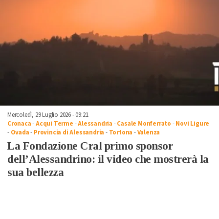
Mercoledì, 29 Luglio 2026 - 09:21
Cronaca
-
Acqui Terme
-
Alessandria
-
Casale Monferrato
-
Novi Ligure
-
Ovada
-
Provincia di Alessandria
-
Tortona
-
Valenza
La Fondazione Cral primo sponsor
dell’Alessandrino: il video che mostrerà la
sua bellezza