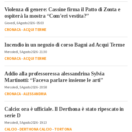
Violenza di genere: Cassine firma il Patto di Zonta e
ospiterà la mostra “Com’eri vestita?”
Giovedì, 6 Agosto 2026 - 05:03
CRONACA
-
ACQUI TERME
Incendio in un negozio di corso Bagni ad Acqui Terme
Mercoledì, 5 Agosto 2026 - 21:30
CRONACA
-
ACQUI TERME
Addio alla professoressa alessandrina Sylvia
Martinotti: “Faceva parlare insieme le arti”
Mercoledì, 5 Agosto 2026 - 20:58
CRONACA
-
ALESSANDRIA
Calcio: ora è ufficiale. Il Derthona è stato ripescato in
serie D
Mercoledì, 5 Agosto 2026 - 19:13
CALCIO
-
DERTHONA CALCIO
-
TORTONA