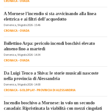
CRONACA
-
OVADA
A Mornese l’incendio si sta avvicinando alla linea
elettrica e ai filtri dell’acquedotto
Domenica, 9 Agosto 2026 - 15:46
CRONACA
-
OVADA
Bollettino Arpa: pericolo incendi boschivi elevato
almeno fino a martedì
Domenica, 9 Agosto 2026 - 14:34
CRONACA
-
OVADA
Da Luigi Tenco a Shiva: le storie musicali nascoste
nella provincia di Alessandria
Domenica, 9 Agosto 2026 - 14:00
CRONACA
-
GOLDPLAY
-
PROVINCIA DI ALESSANDRIA
Incendio boschivo a Mornese: in volo un secondo
canadair. Ripristinata la viabilità con mezzi cingolati