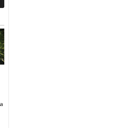
Mercoledì, 5 Agosto 2026 - 15:05
Mercoledì, 29 Luglio 2026 - 11:12
Calcio
-
Valenzana Mado Calcio
-
Calcio
-
Sport
-
Provincia di
Valenza
Alessandria
-
Valenza
ha
Valenzana, il nuovo
Valenzana Mado al
difensore Simone
lavoro: tanti nuovi
Benedetti si presenta:
innesti
“Pronto a ripagare la