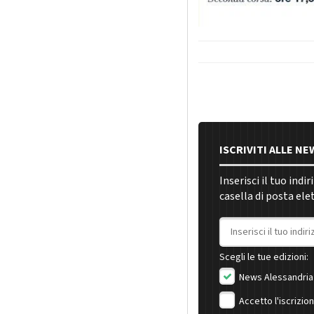
ISCRIVITI ALLE N
Inserisci il tuo indi
casella di posta ele
Indirizzo email
Scegli le tue edizioni:
News Alessandria
Accetto l'iscrizio