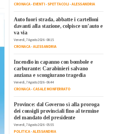
CRONACA
-
EVENTI
-
SPETTACOLI
-
ALESSANDRIA
Auto fuori strada, abbatte i cartelloni
davanti alla stazione, colpisce un’auto e
va via
Venerdì, 7 Agosto 2026 - 08:15
CRONACA
-
ALESSANDRIA
Incendio in capanno con bombole e
carburante: Carabinieri salvano
anziana e scongiurano tragedia
Venerdì, 7 Agosto 2026 - 06:44
CRONACA
-
CASALE MONFERRATO
Province: dal Governo sì alla proroga
dei consigli provinciali fino al termine
del mandato del presidente
Venerdì, 7 Agosto 2026 - 05:55
POLITICA
-
ALESSANDRIA