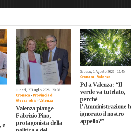
Sabato, 1 Agosto 2026 - 11:45
Cronaca
-
Valenza
Pd a Valenza: “Il
Lunedì, 27 Luglio 2026 - 20:08
verde va tutelato,
Cronaca
-
Provincia di
perché
Alessandria
-
Valenza
l’Amministrazione 
Valenza piange
ignorato il nostro
Fabrizio Pino,
appello?”
protagonista della
, e
politica e del