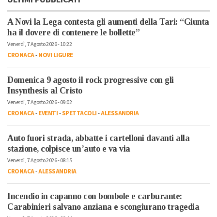
A Novi la Lega contesta gli aumenti della Tari: “Giunta
ha il dovere di contenere le bollette”
Venerdì, 7 Agosto 2026 - 10:22
CRONACA
-
NOVI LIGURE
Domenica 9 agosto il rock progressive con gli
Insynthesis al Cristo
Venerdì, 7 Agosto 2026 - 09:02
CRONACA
-
EVENTI
-
SPETTACOLI
-
ALESSANDRIA
Auto fuori strada, abbatte i cartelloni davanti alla
stazione, colpisce un’auto e va via
Venerdì, 7 Agosto 2026 - 08:15
CRONACA
-
ALESSANDRIA
Incendio in capanno con bombole e carburante:
Carabinieri salvano anziana e scongiurano tragedia