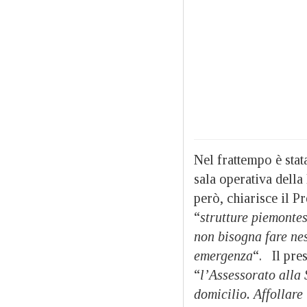
Nel frattempo è stat
sala operativa della
però, chiarisce il P
“
strutture piemontes
non bisogna fare ne
emergenza
“. Il pre
“
l’Assessorato alla 
domicilio. Affollare