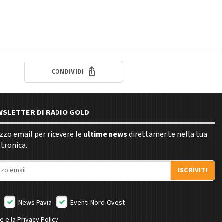
CONDIVIDI
EWSLETTER DI RADIO GOLD
rizzo email per ricevere le
ultime news
direttamente nella tua
ttronica.
ISCRIVITI
News Pavia
Eventi Nord-Ovest
ne e la
Privacy Policy