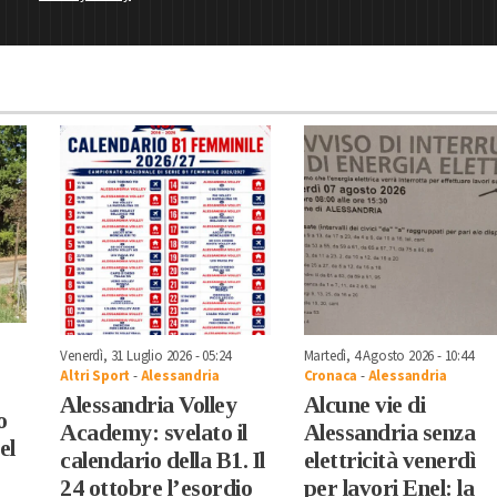
Venerdì, 31 Luglio 2026 - 05:24
Martedì, 4 Agosto 2026 - 10:44
Altri Sport
-
Alessandria
Cronaca
-
Alessandria
Alessandria Volley
Alcune vie di
o
Academy: svelato il
Alessandria senza
el
calendario della B1. Il
elettricità venerdì
24 ottobre l’esordio
per lavori Enel: la