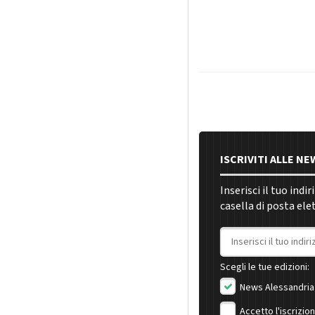
ISCRIVITI ALLE N
Inserisci il tuo indi
casella di posta ele
Indirizzo email
Scegli le tue edizioni:
News Alessandria
Accetto l'iscrizio