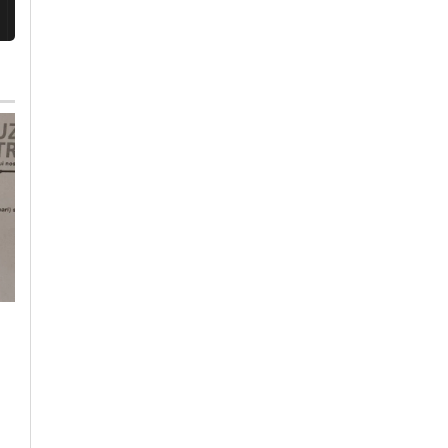
Mercoledì, 29 Luglio 2026 - 08:53
Mercoledì, 29 Luglio 2026 - 12:10
Cronaca
-
Alessandria
Cronaca
-
Eventi
-
Spettacoli
-
Alessandria
Carabinieri in campo
Nel paese delle ciliegi
contro il caporalato:
concerto, danza e
al via formazione e
teatro a lume di
controlli