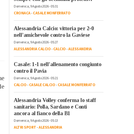
Domenica, 9 Agosto 2026 - 05:31
CRONACA
-
CASALE MONFERRATO
Alessandria Calcio: vittoria per 2-0
nell’amichevole contro la Gaviese
Domenica, 9 Agosto 2026 - 05:27
ALESSANDRIA CALCIO
-
CALCIO
-
ALESSANDRIA
Casale: 1-1 nell’allenamento congiunto
contro il Pavia
ne
Domenica, 9 Agosto 2026 - 05:21
CALCIO
-
CASALE CALCIO
-
CASALE MONFERRATO
 le
Alessandria Volley conferma lo staff
sanitario: Polla, Sardano e Conti
ancora al fianco della B1
Domenica, 9 Agosto 2026 - 05:13
ALTRI SPORT
-
ALESSANDRIA