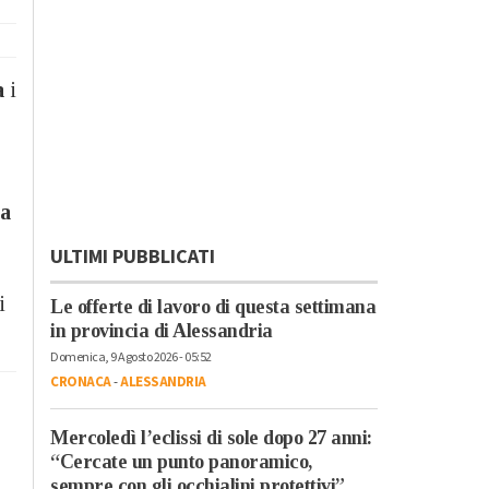
a
i
da
ULTIMI PUBBLICATI
i
Le offerte di lavoro di questa settimana
in provincia di Alessandria
Domenica, 9 Agosto 2026 - 05:52
CRONACA
-
ALESSANDRIA
Mercoledì l’eclissi di sole dopo 27 anni:
“Cercate un punto panoramico,
sempre con gli occhialini protettivi”