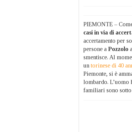
PIEMONTE – Come r
casi in via di acce
accertamento per so
persone a
Pozzolo
a
smentisce. Al mome
un
torinese di 40 an
Piemonte, si è amma
lombardo. L’uomo ha 
familiari sono sotto