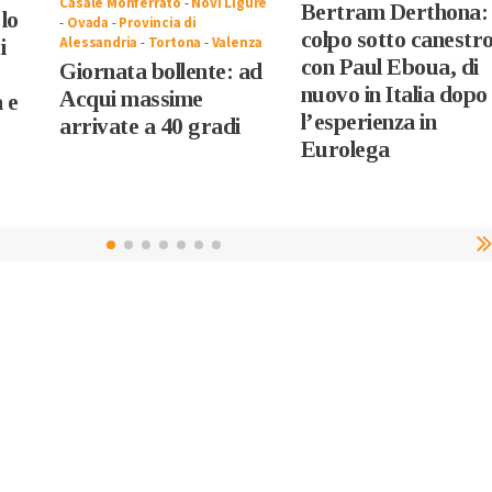
Casale Monferrato
-
Novi Ligure
Bertram Derthona:
lo
-
Ovada
-
Provincia di
colpo sotto canestr
Alessandria
-
Tortona
-
Valenza
i
con Paul Eboua, di
Giornata bollente: ad
nuovo in Italia dopo
Acqui massime
 e
l’esperienza in
arrivate a 40 gradi
Eurolega