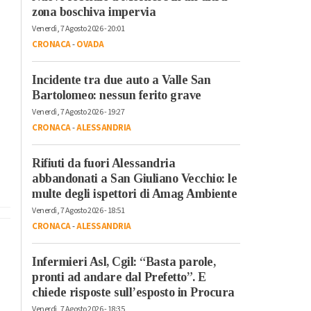
zona boschiva impervia
Venerdì, 7 Agosto 2026 - 20:01
CRONACA
-
OVADA
Incidente tra due auto a Valle San
Bartolomeo: nessun ferito grave
Venerdì, 7 Agosto 2026 - 19:27
CRONACA
-
ALESSANDRIA
Rifiuti da fuori Alessandria
abbandonati a San Giuliano Vecchio: le
multe degli ispettori di Amag Ambiente
Venerdì, 7 Agosto 2026 - 18:51
CRONACA
-
ALESSANDRIA
Infermieri Asl, Cgil: “Basta parole,
pronti ad andare dal Prefetto”. E
chiede risposte sull’esposto in Procura
Venerdì, 7 Agosto 2026 - 18:35