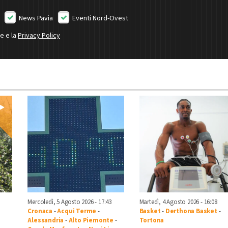
News Pavia
Eventi Nord-Ovest
ne e la
Privacy Policy
Mercoledì, 5 Agosto 2026 - 17:43
Martedì, 4 Agosto 2026 - 16:08
Cronaca
-
Acqui Terme
-
Basket
-
Derthona Basket
-
Alessandria
-
Alto Piemonte
-
Tortona