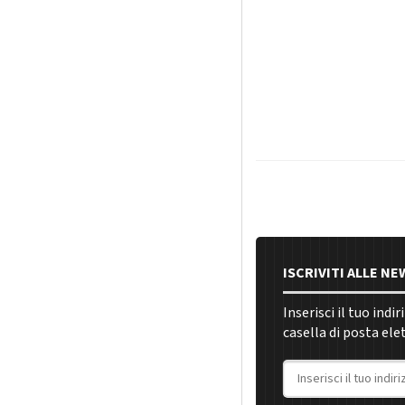
ISCRIVITI ALLE N
Inserisci il tuo indi
casella di posta ele
Indirizzo email