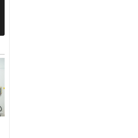
Giovedì, 30 Luglio 2026 - 09:46
Cronaca
-
Provincia di
Alessandria
-
Tortona
A Tortona parcheggi
Mercoledì, 5 Agosto 2026 - 14:04
Cronaca
-
Tortona
blu gratuiti dal 10 al
Ruba merce dal
22 agosto