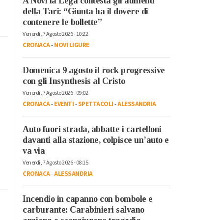
A Novi la Lega contesta gli aumenti
della Tari: “Giunta ha il dovere di
contenere le bollette”
Venerdì, 7 Agosto 2026 - 10:22
CRONACA
-
NOVI LIGURE
Domenica 9 agosto il rock progressive
con gli Insynthesis al Cristo
Venerdì, 7 Agosto 2026 - 09:02
CRONACA
-
EVENTI
-
SPETTACOLI
-
ALESSANDRIA
Auto fuori strada, abbatte i cartelloni
davanti alla stazione, colpisce un’auto e
va via
Venerdì, 7 Agosto 2026 - 08:15
CRONACA
-
ALESSANDRIA
Incendio in capanno con bombole e
carburante: Carabinieri salvano