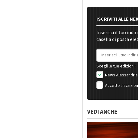
ISCRIVITI ALLE N
Inserisci il tuo indi
casella di posta ele
Indirizzo email
Scegli le tue edizioni:
News Alessandria
Accetto l'iscrizio
VEDI ANCHE