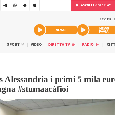
ASCOLTA GOLDPLAY
SCOPRI 
SPORT
VIDEO
DIRETTA TV
RADIO
CIT
s Alessandria i primi 5 mila eur
agna #stumaacàfioi