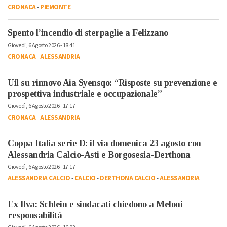
CRONACA
-
PIEMONTE
Spento l’incendio di sterpaglie a Felizzano
Giovedì, 6 Agosto 2026 - 18:41
CRONACA
-
ALESSANDRIA
Uil su rinnovo Aia Syensqo: “Risposte su prevenzione e
prospettiva industriale e occupazionale”
Giovedì, 6 Agosto 2026 - 17:17
CRONACA
-
ALESSANDRIA
Coppa Italia serie D: il via domenica 23 agosto con
Alessandria Calcio-Asti e Borgosesia-Derthona
Giovedì, 6 Agosto 2026 - 17:17
ALESSANDRIA CALCIO
-
CALCIO
-
DERTHONA CALCIO
-
ALESSANDRIA
Ex Ilva: Schlein e sindacati chiedono a Meloni
responsabilità