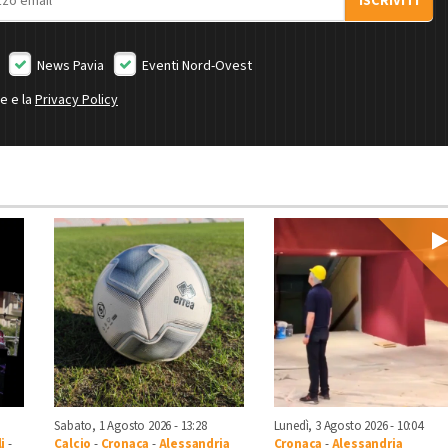
ISCRIVITI
News Pavia
Eventi Nord-Ovest
ne e la
Privacy Policy
Sabato, 1 Agosto 2026 - 13:28
Lunedì, 3 Agosto 2026 - 10:04
i
-
Calcio
-
Cronaca
-
Alessandria
Cronaca
-
Alessandria