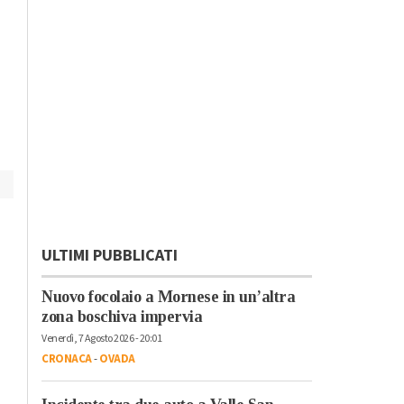
storiche” altri 5
Piemonte
-
Provincia di
Alessandria
esercizi commerciali
Caldo: forte disagio
fino a mercoledì, il 6
agosto lieve calo
ULTIMI PUBBLICATI
Nuovo focolaio a Mornese in un’altra
zona boschiva impervia
Venerdì, 7 Agosto 2026 - 20:01
CRONACA
-
OVADA