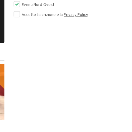
Eventi Nord-Ovest
Accetto l'iscrizione e la
Privacy Policy
Mercoledì, 5 Agosto 2026 - 08:56
Cronaca
-
Alessandria
Ad Alessandria
Martedì, 4 Agosto 2026 - 13:11
diventano “Botteghe
Cronaca
-
Alessandria
-
Alto