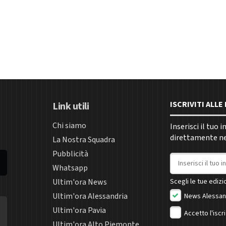
ISCRIVITI ALL
Link utili
Chi siamo
Inserisci il tuo 
direttamente nel
La Nostra Squadra
Pubblicità
Indirizzo email
Whatsapp
Ultim'ora News
Scegli le tue edizio
Ultim'ora Alessandria
News Alessan
Ultim'ora Pavia
Accetto l'iscr
Ultim'ora Alto Piemonte