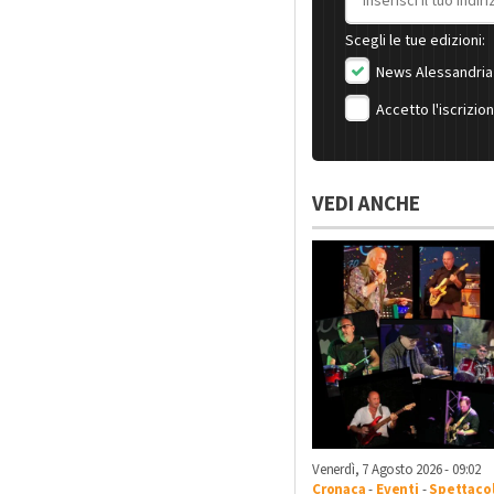
Scegli le tue edizioni:
News Alessandria
Accetto l'iscrizio
VEDI ANCHE
Venerdì, 7 Agosto 2026 - 09:02
Cronaca
-
Eventi
-
Spettacol