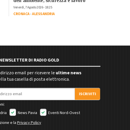
dell’ambiente, sicurezza e lavoro”
Venerdì, 7 Agosto 2026 - 18:25
CRONACA
-
ALESSANDRIA
E NEWSLETTER DI RADIO GOLD
indirizzo email per ricevere le
ultime news
la tua casella di posta elettronica.
ISCRIVITI
ni:
dria
News Pavia
Eventi Nord-Ovest
izione e la
Privacy Policy