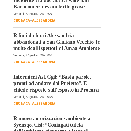
Incidente tra due auto a Valle San
Bartolomeo: nessun ferito grave
Venerdì, 7 Agosto 2026 - 19:27
CRONACA
-
ALESSANDRIA
Rifiuti da fuori Alessandria
abbandonati a San Giuliano Vecchio: le
multe degli ispettori di Amag Ambiente
Venerdì, 7 Agosto 2026 - 18:51
CRONACA
-
ALESSANDRIA
Infermieri Asl, Cgil: “Basta parole,
pronti ad andare dal Prefetto”. E
chiede risposte sull’esposto in Procura
Venerdì, 7 Agosto 2026 - 18:35
CRONACA
-
ALESSANDRIA
Rinnovo autorizzazione ambiente a
Syensqo, Cisl: “Coniugati tutela