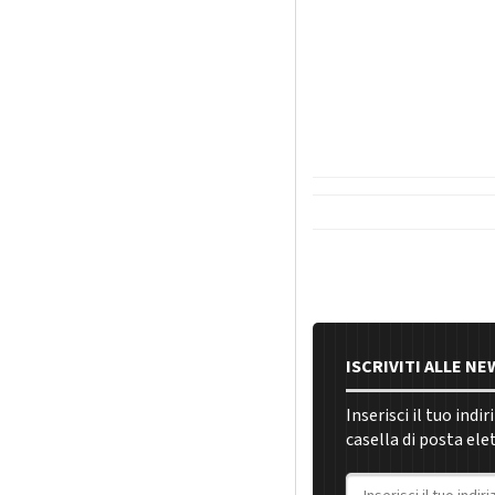
ISCRIVITI ALLE N
Inserisci il tuo indi
casella di posta ele
Indirizzo email