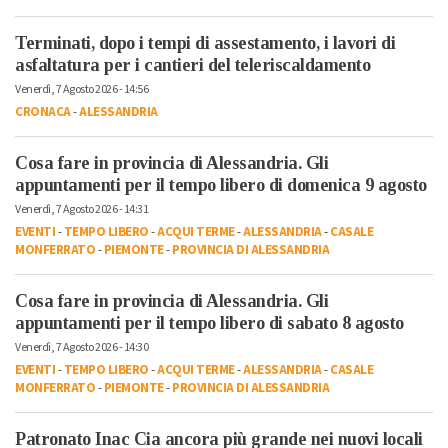
Terminati, dopo i tempi di assestamento, i lavori di
asfaltatura per i cantieri del teleriscaldamento
Venerdì, 7 Agosto 2026 - 14:56
CRONACA
-
ALESSANDRIA
Cosa fare in provincia di Alessandria. Gli
appuntamenti per il tempo libero di domenica 9 agosto
Venerdì, 7 Agosto 2026 - 14:31
EVENTI
-
TEMPO LIBERO
-
ACQUI TERME
-
ALESSANDRIA
-
CASALE
MONFERRATO
-
PIEMONTE
-
PROVINCIA DI ALESSANDRIA
Cosa fare in provincia di Alessandria. Gli
appuntamenti per il tempo libero di sabato 8 agosto
Venerdì, 7 Agosto 2026 - 14:30
EVENTI
-
TEMPO LIBERO
-
ACQUI TERME
-
ALESSANDRIA
-
CASALE
MONFERRATO
-
PIEMONTE
-
PROVINCIA DI ALESSANDRIA
Patronato Inac Cia ancora più grande nei nuovi locali