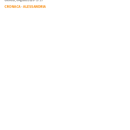
Giovedì, 6 Agosto 2026 - 17:17
CRONACA
-
ALESSANDRIA