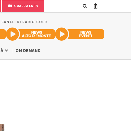
GUARDA LA TV
I CANALI DI RADIO GOLD
TÀ
ON DEMAND