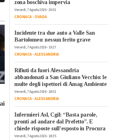
zona boschiva impervia
Venerdì, 7 Agosto 2026 - 20:01
CRONACA
-
OVADA
Incidente tra due auto a Valle San
Bartolomeo: nessun ferito grave
Venerdì, 7 Agosto 2026 - 19:27
CRONACA
-
ALESSANDRIA
Rifiuti da fuori Alessandria
Mercoledì, 5 Agosto 2026 - 20:58
Cronaca
-
Alessandria
abbandonati a San Giuliano Vecchio: le
Addio alla
multe degli ispettori di Amag Ambiente
Domenica, 2 Agosto 2026 - 12:33
professoressa
Venerdì, 7 Agosto 2026 - 18:51
Cronaca
-
Alessandria
-
Alto
alessandrina Sylvia
CRONACA
-
ALESSANDRIA
Piemonte
-
Biella
-
Novara
ai
Martinotti: “Faceva
Il caldo non molla:
parlare insieme le
Infermieri Asl, Cgil: “Basta parole,
almeno fino a martedì
pronti ad andare dal Prefetto”. E
arti”
massime anche di 38
chiede risposte sull’esposto in Procura
gradi
Venerdì, 7 Agosto 2026 - 18:35