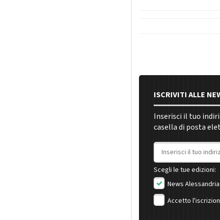
ISCRIVITI ALLE N
Inserisci il tuo indi
casella di posta ele
Indirizzo email
Scegli le tue edizioni:
News Alessandria
Accetto l'iscrizio