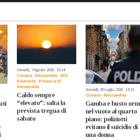
Venerdì, 7 Agosto 2026 - 15:14
Cronaca
-
Alessandria
-
Alto
Piemonte
-
Provincia di
Alessandria
Giovedì, 30 Luglio 2026 - 13:21
Caldo sempre
Cronaca
-
Alessandria
“elevato”: salta la
uti
Gamba e busto orm
prevista tregua di
nel vuoto al quarto
sabato
piano: poliziotti
0
evitano il suicidio di
i
una donna