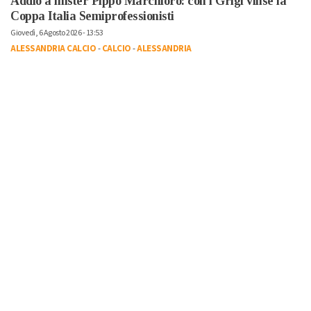
Addio a mister Pippo Marchioro: con i Grigi vinse la
Coppa Italia Semiprofessionisti
Giovedì, 6 Agosto 2026 - 13:53
ALESSANDRIA CALCIO
-
CALCIO
-
ALESSANDRIA