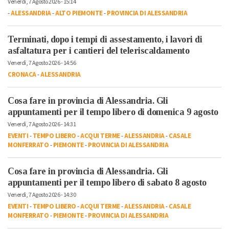
Venerdì, 7 Agosto 2026 - 15:14
-
ALESSANDRIA
-
ALTO PIEMONTE
-
PROVINCIA DI ALESSANDRIA
Terminati, dopo i tempi di assestamento, i lavori di
asfaltatura per i cantieri del teleriscaldamento
Venerdì, 7 Agosto 2026 - 14:56
CRONACA
-
ALESSANDRIA
Cosa fare in provincia di Alessandria. Gli
appuntamenti per il tempo libero di domenica 9 agosto
Venerdì, 7 Agosto 2026 - 14:31
EVENTI
-
TEMPO LIBERO
-
ACQUI TERME
-
ALESSANDRIA
-
CASALE
MONFERRATO
-
PIEMONTE
-
PROVINCIA DI ALESSANDRIA
Cosa fare in provincia di Alessandria. Gli
appuntamenti per il tempo libero di sabato 8 agosto
Venerdì, 7 Agosto 2026 - 14:30
EVENTI
-
TEMPO LIBERO
-
ACQUI TERME
-
ALESSANDRIA
-
CASALE
MONFERRATO
-
PIEMONTE
-
PROVINCIA DI ALESSANDRIA