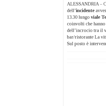
ALESSANDRIA – Ci s
dell’
incidente
avven
13.30 lungo
viale T
coinvolti che hanno 
dell’incrocio tra il 
bar/ristorante La vi
Sul posto è interven