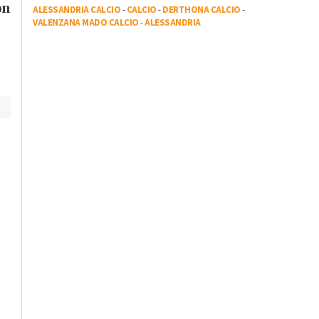
on
Volley: nel team
ALESSANDRIA CALCIO
-
CALCIO
-
DERTHONA CALCIO
-
che si stanno
VALENZANA MADO CALCIO
-
ALESSANDRIA
anche Diego
impegnando senza
Baldovino
sosta