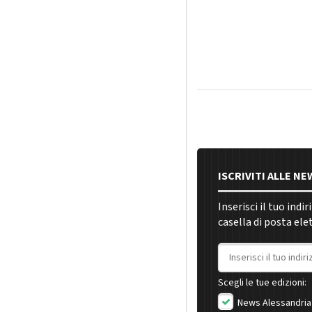
ISCRIVITI ALLE N
Inserisci il tuo indi
casella di posta ele
Indirizzo email
Scegli le tue edizioni:
News Alessandria