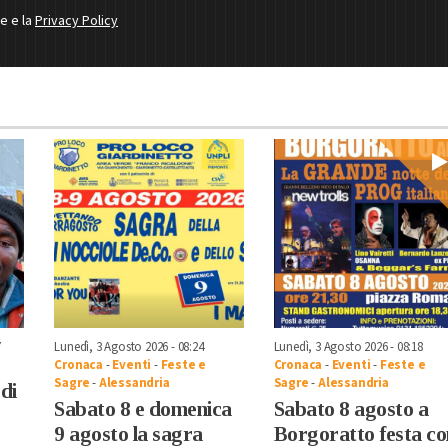
ne e la
Privacy Policy
7
Lunedì, 3 Agosto 2026 - 08:24
Lunedì, 3 Agosto 2026 - 08:18
Cronaca
-
Eventi
-
Feste e
Cronaca
-
Eventi
-
Feste e
Sagre
-
Alessandria
Sagre
-
Alessandria
di
Sabato 8 e domenica
Sabato 8 agosto a
9 agosto la sagra
Borgoratto festa co