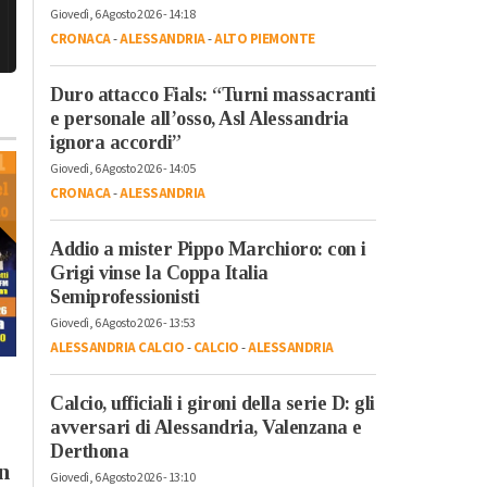
Giovedì, 6 Agosto 2026 - 14:18
CRONACA
-
ALESSANDRIA
-
ALTO PIEMONTE
Duro attacco Fials: “Turni massacranti
e personale all’osso, Asl Alessandria
ignora accordi”
Giovedì, 6 Agosto 2026 - 14:05
CRONACA
-
ALESSANDRIA
Addio a mister Pippo Marchioro: con i
Grigi vinse la Coppa Italia
Semiprofessionisti
Giovedì, 6 Agosto 2026 - 13:53
ALESSANDRIA CALCIO
-
CALCIO
-
ALESSANDRIA
Mercoledì, 5 Agosto 2026 - 08:03
Lunedì, 3 Agosto 2026 - 07:27
Cronaca
-
Alessandria
Altri Sport
-
Cronaca
-
Sport
-
Calcio, ufficiali i gironi della serie D: gli
Alessandria
Incendio a Mornese:
avversari di Alessandria, Valenzana e
Si allarga la famiglia
Andrea Morchio
Derthona
n
dell’Alessandria
ringrazia tutti coloro
Giovedì, 6 Agosto 2026 - 13:10