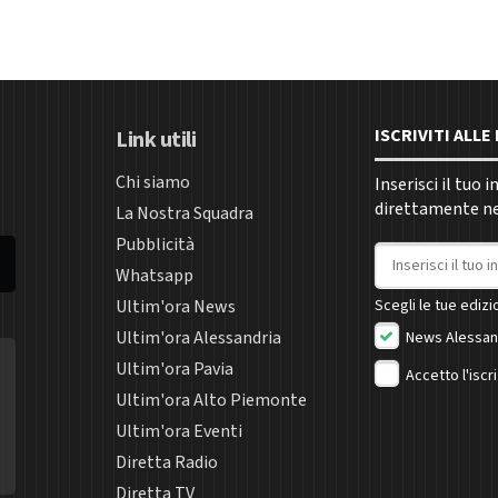
ISCRIVITI ALL
Link utili
Chi siamo
Inserisci il tuo 
direttamente nel
La Nostra Squadra
Pubblicità
Indirizzo email
Whatsapp
Ultim'ora News
Scegli le tue edizio
Ultim'ora Alessandria
News Alessan
Ultim'ora Pavia
Accetto l'iscr
Ultim'ora Alto Piemonte
Ultim'ora Eventi
Diretta Radio
Diretta TV