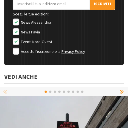
Indirizzo email
ISCRIVITI
Scegli le tue edizioni:
News Alessandria
News Pavia
Eventi Nord-Ovest
Accetto l'iscrizione e la
Privacy Policy
VEDI ANCHE