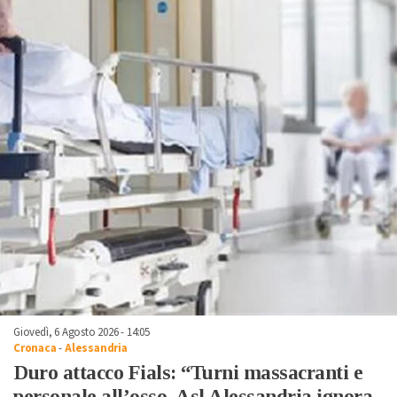
Giovedì, 6 Agosto 2026 - 14:05
Cronaca
-
Alessandria
Duro attacco Fials: “Turni massacranti e
personale all’osso, Asl Alessandria ignora