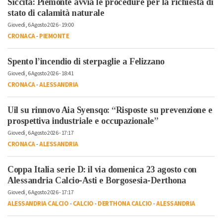
Siccità: Piemonte avvia le procedure per la richiesta di
stato di calamità naturale
Giovedì, 6 Agosto 2026 - 19:00
CRONACA
-
PIEMONTE
Spento l’incendio di sterpaglie a Felizzano
Giovedì, 6 Agosto 2026 - 18:41
CRONACA
-
ALESSANDRIA
Uil su rinnovo Aia Syensqo: “Risposte su prevenzione e
prospettiva industriale e occupazionale”
Giovedì, 6 Agosto 2026 - 17:17
CRONACA
-
ALESSANDRIA
Coppa Italia serie D: il via domenica 23 agosto con
Alessandria Calcio-Asti e Borgosesia-Derthona
Giovedì, 6 Agosto 2026 - 17:17
ALESSANDRIA CALCIO
-
CALCIO
-
DERTHONA CALCIO
-
ALESSANDRIA