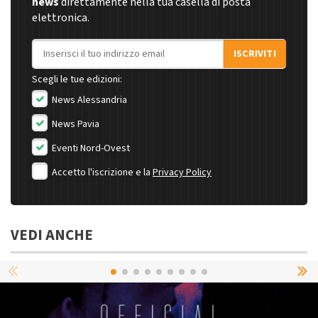
news
direttamente nella tua casella di posta
elettronica.
Indirizzo email
ISCRIVITI
Scegli le tue edizioni:
News Alessandria
News Pavia
Eventi Nord-Ovest
Accetto l'iscrizione e la
Privacy Policy
VEDI ANCHE