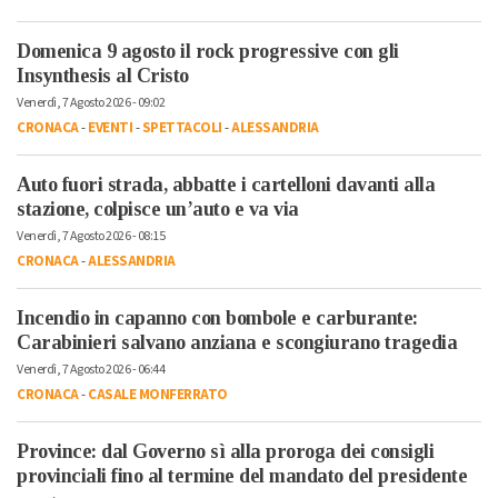
Domenica 9 agosto il rock progressive con gli
Insynthesis al Cristo
Venerdì, 7 Agosto 2026 - 09:02
CRONACA
-
EVENTI
-
SPETTACOLI
-
ALESSANDRIA
Auto fuori strada, abbatte i cartelloni davanti alla
stazione, colpisce un’auto e va via
Venerdì, 7 Agosto 2026 - 08:15
CRONACA
-
ALESSANDRIA
Incendio in capanno con bombole e carburante:
Carabinieri salvano anziana e scongiurano tragedia
Venerdì, 7 Agosto 2026 - 06:44
CRONACA
-
CASALE MONFERRATO
Province: dal Governo sì alla proroga dei consigli
provinciali fino al termine del mandato del presidente