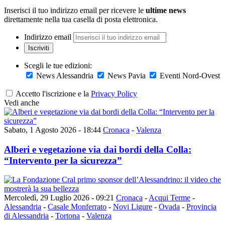
Inserisci il tuo indirizzo email per ricevere le
ultime news
direttamente nella tua casella di posta elettronica.
Indirizzo email
Iscriviti
Scegli le tue edizioni:
News Alessandria
News Pavia
Eventi Nord-Ovest
Accetto l'iscrizione e la
Privacy Policy
Vedi anche
Sabato, 1 Agosto 2026 - 18:44
Cronaca
-
Valenza
Alberi e vegetazione via dai bordi della Colla:
“Intervento per la sicurezza”
Mercoledì, 29 Luglio 2026 - 09:21
Cronaca
-
Acqui Terme
-
Alessandria
-
Casale Monferrato
-
Novi Ligure
-
Ovada
-
Provincia
di Alessandria
-
Tortona
-
Valenza