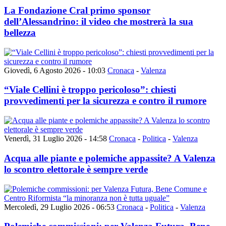
La Fondazione Cral primo sponsor
dell’Alessandrino: il video che mostrerà la sua
bellezza
Giovedì, 6 Agosto 2026 - 10:03
Cronaca
-
Valenza
“Viale Cellini è troppo pericoloso”: chiesti
provvedimenti per la sicurezza e contro il rumore
Venerdì, 31 Luglio 2026 - 14:58
Cronaca
-
Politica
-
Valenza
Acqua alle piante e polemiche appassite? A Valenza
lo scontro elettorale è sempre verde
Mercoledì, 29 Luglio 2026 - 06:53
Cronaca
-
Politica
-
Valenza