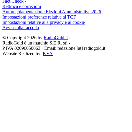
Fact Check
-
Rettifica e correzioni
Autoregolamentazione Elezioni Amministrative 2026
Impostazioni preferenze relative al TCF
Impostazioni relative alla privacy e ai cookie
Avviso alla raccolta
© Copyright 2026 by
RadioGold.it
-
RadioGold è un marchio S.E.R. srl
-
P.IVA 02096050063 - Email:
redazione [at] radiogold.it
|
Website Realized by:
KVA