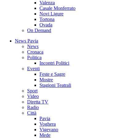
Valenza
Casale Monferrato
Novi Ligure
Tortona
Ovada
On Demand
News Pavia
News
Cronaca
Politica
Incontri Politici
Eventi
Feste e Sagre
Mostre
Stagioni Teatrali
Sport
Video
Diretta TV
Radio
Città
Pavia
Voghera
Vigevano
Mede