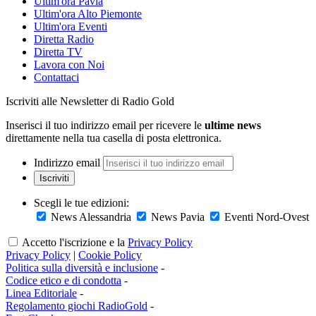
Ultim'ora Pavia
Ultim'ora Alto Piemonte
Ultim'ora Eventi
Diretta Radio
Diretta TV
Lavora con Noi
Contattaci
Iscriviti alle Newsletter di Radio Gold
Inserisci il tuo indirizzo email per ricevere le
ultime news
direttamente nella tua casella di posta elettronica.
Indirizzo email
Iscriviti
Scegli le tue edizioni:
News Alessandria
News Pavia
Eventi Nord-Ovest
Accetto l'iscrizione e la
Privacy Policy
Privacy Policy
|
Cookie Policy
Politica sulla diversità e inclusione
-
Codice etico e di condotta
-
Linea Editoriale
-
Regolamento giochi RadioGold
-