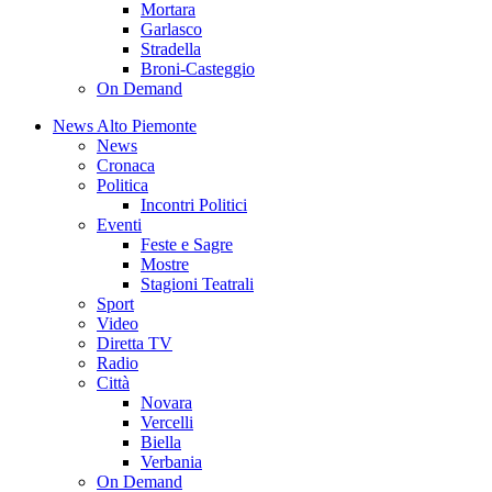
Mortara
Garlasco
Stradella
Broni-Casteggio
On Demand
News Alto Piemonte
News
Cronaca
Politica
Incontri Politici
Eventi
Feste e Sagre
Mostre
Stagioni Teatrali
Sport
Video
Diretta TV
Radio
Città
Novara
Vercelli
Biella
Verbania
On Demand