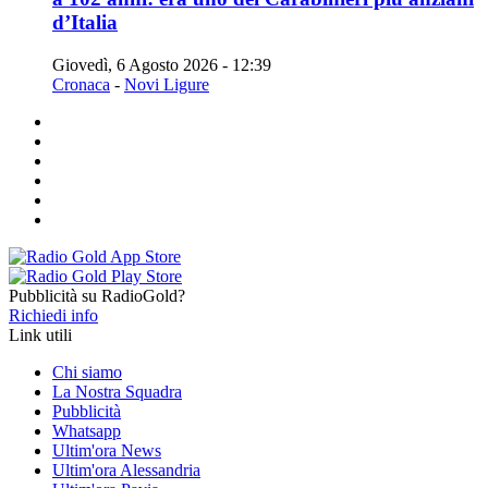
d’Italia
Giovedì, 6 Agosto 2026 - 12:39
Cronaca
-
Novi Ligure
Pubblicità su RadioGold?
Richiedi info
Link utili
Chi siamo
La Nostra Squadra
Pubblicità
Whatsapp
Ultim'ora News
Ultim'ora Alessandria