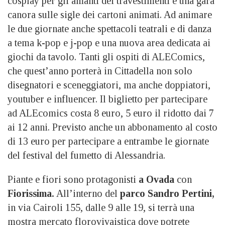
cosplay per gli amanti dei travestimenti e una gara
canora sulle sigle dei cartoni animati. Ad animare
le due giornate anche spettacoli teatrali e di danza
a tema k-pop e j-pop e una nuova area dedicata ai
giochi da tavolo. Tanti gli ospiti di ALEComics,
che quest’anno porterà in Cittadella non solo
disegnatori e sceneggiatori, ma anche doppiatori,
youtuber e influencer. Il biglietto per partecipare
ad ALEcomics costa 8 euro, 5 euro il ridotto dai 7
ai 12 anni. Previsto anche un abbonamento al costo
di 13 euro per partecipare a entrambe le giornate
del festival del fumetto di Alessandria.
Piante e fiori sono protagonisti
a Ovada
con
Fiorissima.
All’interno del
parco Sandro Pertini,
in via Cairoli 155, dalle 9 alle 19, si terrà una
mostra mercato florovivaistica dove potrete