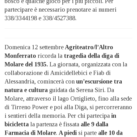
bosco e qualche gioco per i più piccoli. Per
partecipare è necessario prenotare ai numeri
338/3344198 e 338/4527388.
Domenica 12 settembre
Agriteatro/l’Altro
Monferrato
ricorda la
tragedia della diga di
Molare del 1935.
La giornata, organizzata con la
collaborazione di Amicidellebici e Fiab di
Alessandria, comincerà con
un’escursione tra
natura e cultura
guidata da Serena Siri. Da
Molare, attraverso il lago Ortiglieto, fino alla sede
di Tirreno Power e poi alla Diga, si percorreranno
i sentieri della memoria. Per chi partecipa
in
bicicletta
la partenza è fissata
alle 9 dalla
Farmacia di Molare
.
A piedi
si parte
alle 10 da