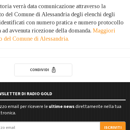
uttoria verrà data comunicazione attraverso la
to del Comune di Alessandria degli elenchi degli
identificati con numero pratica e numero protocollo
ma ad avvenuta ricezione della domanda.
Maggiori
to del Comune di Alessandria.
CONDIVIDI
EWSLETTER DI RADIO GOLD
rizzo email per ricevere le
ultime news
direttamente nella tua
ttronica.
ISCRIVITI