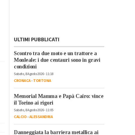
ULTIMI PUBBLICATI
Scontro tra due moto e un trattore a
Monleale: i due centauri sono in gravi
condizioni
Sabato, 8 Agosto 2026 - 11:18
CRONACA
-
TORTONA
Memorial Mamma e Papà Cairo: vince
il Torino ai rigori
Sabato, 8 Agosto 2026 - 11:05
CALCIO
-
ALESSANDRIA
Danneggiata la barriera metallica ai