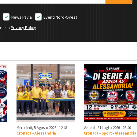
News Pavia
Eventi Nord-Ovest
ne e la
Privacy Policy
Mercoledì, 5 Agosto 2026 - 12:48
Venerdì, 31 Luglio 2026 - 09:40
Cronaca
-
Alessandria
Cronaca
-
Sport
-
Alessandria