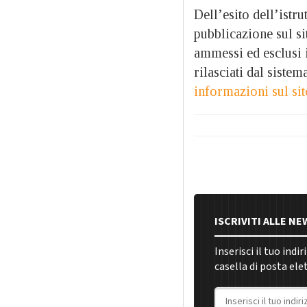
Dell’esito dell’istr
pubblicazione sul si
ammessi ed esclusi 
rilasciati dal siste
informazioni sul si
ISCRIVITI ALLE N
Inserisci il tuo indi
casella di posta ele
Indirizzo email