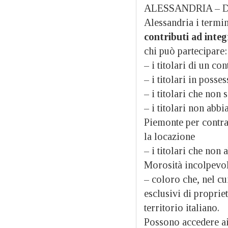
ALESSANDRIA – Da
Alessandria i termi
contributi ad integ
chi può partecipare:
– i titolari di un co
– i titolari in poss
– i titolari che non 
– i titolari non abb
Piemonte per contrat
la locazione
– i titolari che non
Morosità incolpevol
– coloro che, nel cui
esclusivi di proprie
territorio italiano.
Possono accedere ai