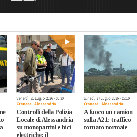
Venerdì, 31 Luglio 2026 - 05:30
Lunedì, 27 Luglio 2026 - 15:19
Cronaca
-
Alessandria
Cronaca
-
Alessandria
one
Controlli della Polizia
A fuoco un camion
to
Locale di Alessandria
sulla A21: traffico
ba
su monopattini e bici
tornato normale
elettriche: il