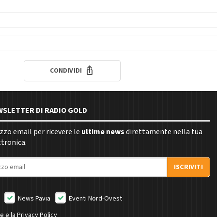
CONDIVIDI
EWSLETTER DI RADIO GOLD
rizzo email per ricevere le
ultime news
direttamente nella tua
ttronica.
ISCRIVITI
News Pavia
Eventi Nord-Ovest
ne e la
Privacy Policy