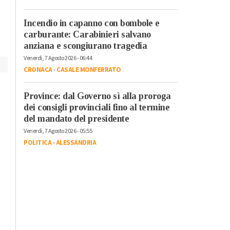
amministra”
Incendio in capanno con bombole e
carburante: Carabinieri salvano
anziana e scongiurano tragedia
Venerdì, 7 Agosto 2026 - 06:44
CRONACA
-
CASALE MONFERRATO
Province: dal Governo sì alla proroga
dei consigli provinciali fino al termine
del mandato del presidente
Venerdì, 7 Agosto 2026 - 05:55
POLITICA
-
ALESSANDRIA