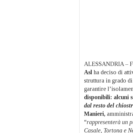
ALESSANDRIA – Fino 
Asl
ha deciso di att
struttura in grado d
garantire l’isolamen
disponibili: alcuni 
dal resto del chiost
Manieri,
amministrat
“
rappresenterà un pu
Casale, Tortona e N