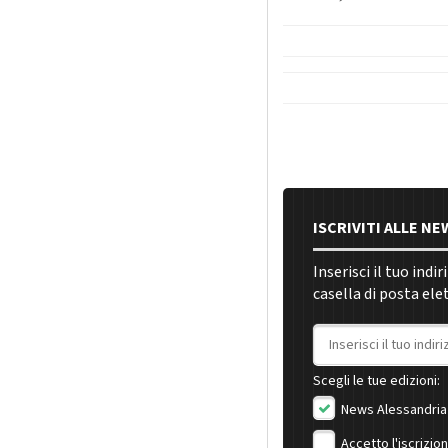
ISCRIVITI ALLE N
Inserisci il tuo indi
casella di posta ele
Indirizzo email
Scegli le tue edizioni:
News Alessandria
Accetto l'iscrizio