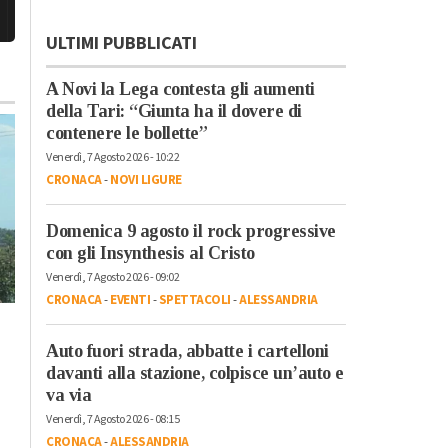
ULTIMI PUBBLICATI
A Novi la Lega contesta gli aumenti
della Tari: “Giunta ha il dovere di
contenere le bollette”
Venerdì, 7 Agosto 2026 - 10:22
CRONACA
-
NOVI LIGURE
Domenica 9 agosto il rock progressive
con gli Insynthesis al Cristo
Venerdì, 7 Agosto 2026 - 09:02
CRONACA
-
EVENTI
-
SPETTACOLI
-
ALESSANDRIA
Lunedì, 27 Luglio 2026 - 09:16
Martedì, 4 Agosto 2026 - 18:50
Cronaca
-
Alessandria
-
Alto
Politica
-
Alessandria
Auto fuori strada, abbatte i cartelloni
Piemonte
Amag Ambiente,
davanti alla stazione, colpisce un’auto e
Carenini nominato
Roggero (Lega): “L
va via
presidente nazionale
cessione certifica
Venerdì, 7 Agosto 2026 - 08:15
Caf Cia
l’inadeguatezza di ch
CRONACA
-
ALESSANDRIA