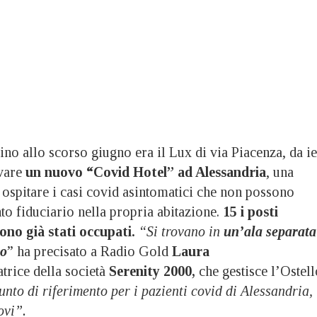
allo scorso giugno era il Lux di via Piacenza, da ie
ivare
un nuovo “Covid Hotel” ad Alessandria
, una
i ospitare i casi covid asintomatici che non possono
to fiduciario nella propria abitazione.
15 i posti
sono già stati occupati.
“Si trovano in
un’ala separata
ro
” ha precisato a Radio Gold
Laura
rice della società
Serenity 2000,
che gestisce l’Ostell
nto di riferimento per i pazienti covid di Alessandria,
ovi”.