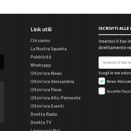
ISCRIVITI ALL
Link utili
Chi siamo
Inserisci il tuo 
direttamente nel
La Nostra Squadra
Pubblicità
Indirizzo email
Whatsapp
Ultim'ora News
Scegli le tue edizio
Ultim'ora Alessandria
News Alessan
Ultim'ora Pavia
Accetto l'iscr
Ultim'ora Alto Piemonte
Ultim'ora Eventi
Diretta Radio
Diretta TV
Lavora con Noi