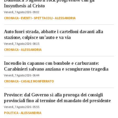
Insynthesis al Cristo
Venerdì, 7 Agosto 2026 - 09:02
CRONACA
-
EVENTI
-
SPETTACOLI
-
ALESSANDRIA
Auto fuori strada, abbatte i cartelloni davanti alla
stazione, colpisce un’auto e va via
Venerdì, 7 Agosto 2026 - 08:15
CRONACA
-
ALESSANDRIA
Incendio in capanno con bombole e carburante:
Carabinieri salvano anziana e scongiurano tragedia
Venerdì, 7 Agosto 2026 - 06:44
CRONACA
-
CASALE MONFERRATO
Province: dal Governo sì alla proroga dei consigli
provinciali fino al termine del mandato del presidente
Venerdì, 7 Agosto 2026 - 05:55
POLITICA
-
ALESSANDRIA