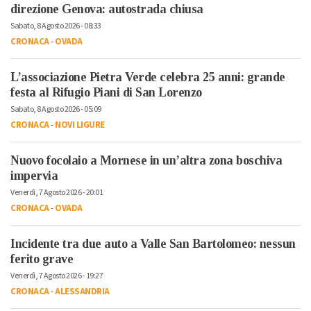
direzione Genova: autostrada chiusa
Sabato, 8 Agosto 2026 - 08:33
CRONACA
-
OVADA
L’associazione Pietra Verde celebra 25 anni: grande
festa al Rifugio Piani di San Lorenzo
Sabato, 8 Agosto 2026 - 05:09
CRONACA
-
NOVI LIGURE
Nuovo focolaio a Mornese in un’altra zona boschiva
impervia
Venerdì, 7 Agosto 2026 - 20:01
CRONACA
-
OVADA
Incidente tra due auto a Valle San Bartolomeo: nessun
ferito grave
Venerdì, 7 Agosto 2026 - 19:27
CRONACA
-
ALESSANDRIA