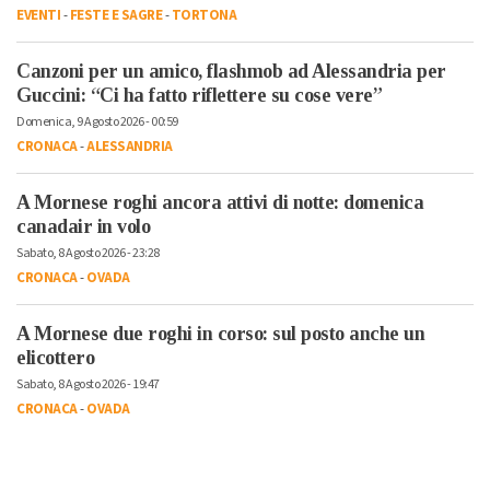
EVENTI
-
FESTE E SAGRE
-
TORTONA
Canzoni per un amico, flashmob ad Alessandria per
Guccini: “Ci ha fatto riflettere su cose vere”
Domenica, 9 Agosto 2026 - 00:59
CRONACA
-
ALESSANDRIA
A Mornese roghi ancora attivi di notte: domenica
canadair in volo
Sabato, 8 Agosto 2026 - 23:28
CRONACA
-
OVADA
A Mornese due roghi in corso: sul posto anche un
elicottero
Sabato, 8 Agosto 2026 - 19:47
CRONACA
-
OVADA