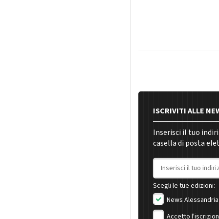
ISCRIVITI ALLE N
Inserisci il tuo indi
casella di posta ele
Indirizzo email
Scegli le tue edizioni:
News Alessandria
Accetto l'iscrizio