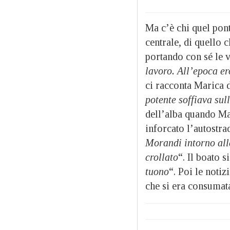
Ma c’è chi quel pont
centrale, di quello
portando con sé le vi
lavoro. All’epoca er
ci racconta Marica d
potente soffiava sul
dell’alba quando Ma
inforcato l’autostrad
Morandi intorno alle
crollato
“. Il boato s
tuono
“. Poi le notiz
che si era consumata 