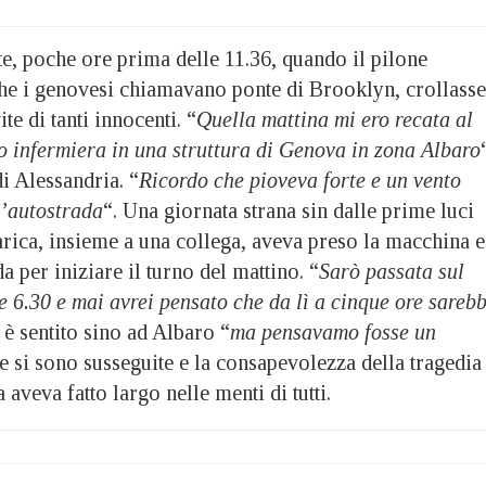
e, poche ore prima delle 11.36, quando il pilone
 che i genovesi chiamavano ponte di Brooklyn, crollasse
te di tanti innocenti. “
Quella mattina mi ero recata al
o infermiera in una struttura di Genova in zona Albaro
i Alessandria. “
Ricordo che pioveva forte e un vento
l’autostrada
“. Una giornata strana sin dalle prime luci
rica, insieme a una collega, aveva preso la macchina e
a per iniziare il turno del mattino. “
Sarò passata sul
 6.30 e mai avrei pensato che da lì a cinque ore sareb
i è sentito sino ad Albaro “
ma pensavamo fosse un
ie si sono susseguite e la consapevolezza della tragedia
aveva fatto largo nelle menti di tutti.