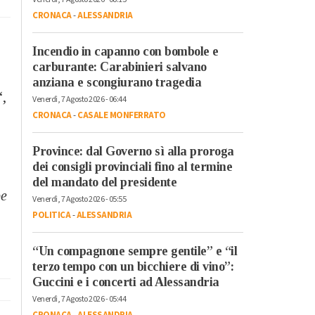
CRONACA
-
ALESSANDRIA
Incendio in capanno con bombole e
carburante: Carabinieri salvano
anziana e scongiurano tragedia
“,
Venerdì, 7 Agosto 2026 - 06:44
CRONACA
-
CASALE MONFERRATO
Province: dal Governo sì alla proroga
dei consigli provinciali fino al termine
del mandato del presidente
be
Venerdì, 7 Agosto 2026 - 05:55
POLITICA
-
ALESSANDRIA
“Un compagnone sempre gentile” e “il
terzo tempo con un bicchiere di vino”:
Guccini e i concerti ad Alessandria
Venerdì, 7 Agosto 2026 - 05:44
CRONACA
-
ALESSANDRIA