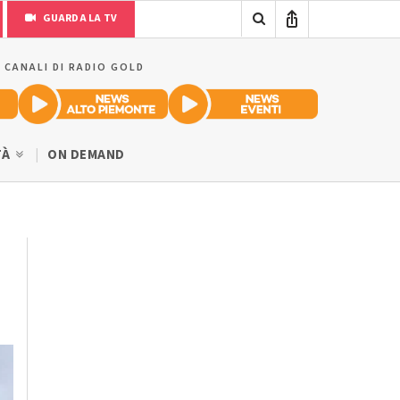
GUARDA LA TV
I CANALI DI RADIO GOLD
TÀ
ON DEMAND