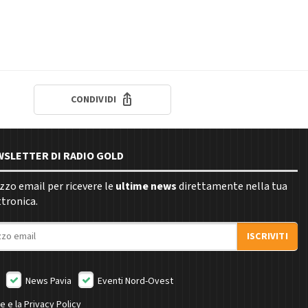
CONDIVIDI
EWSLETTER DI RADIO GOLD
rizzo email per ricevere le
ultime news
direttamente nella tua
ttronica.
ISCRIVITI
News Pavia
Eventi Nord-Ovest
ne e la
Privacy Policy