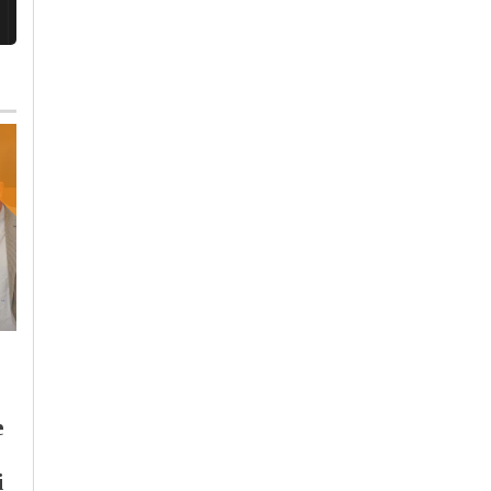
Giovedì, 6 Agosto 2026 - 08:18
Cronaca
-
Alessandria
Venerdì, 31 Luglio 2026 - 05:30
Cronaca
-
Alessandria
Partita la missione di
Controlli della Polizia
Anteas in Ucraina:
e
Locale di Alessandri
“La pace viaggia su
su monopattini e bici
due ruote” per
i
elettriche: il
costruire un