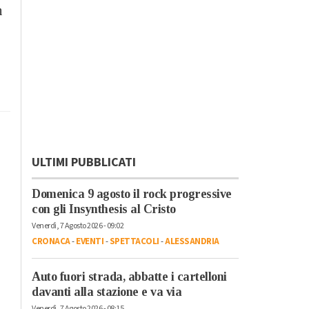
n
ULTIMI PUBBLICATI
Domenica 9 agosto il rock progressive
con gli Insynthesis al Cristo
Venerdì, 7 Agosto 2026 - 09:02
CRONACA
-
EVENTI
-
SPETTACOLI
-
ALESSANDRIA
Auto fuori strada, abbatte i cartelloni
davanti alla stazione e va via
Venerdì, 7 Agosto 2026 - 08:15