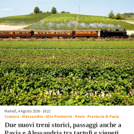
Martedì, 4 Agosto 2026 - 16:22
Cronaca
-
Alessandria
-
Alto Piemonte
-
Pavia
-
Provincia di Pavia
Due nuovi treni storici, passaggi anche a
Pavia e Alessandria tra tartufi e vigneti