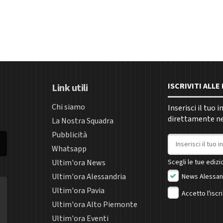
ISCRIVITI ALL
Link utili
Chi siamo
Inserisci il tuo 
direttamente nel
La Nostra Squadra
Pubblicità
Indirizzo email
Whatsapp
Ultim'ora News
Scegli le tue edizio
Ultim'ora Alessandria
News Alessan
Ultim'ora Pavia
Accetto l'iscr
Ultim'ora Alto Piemonte
Ultim'ora Eventi