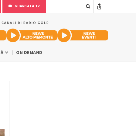
GUARDA LA TV
I CANALI DI RADIO GOLD
TÀ
ON DEMAND