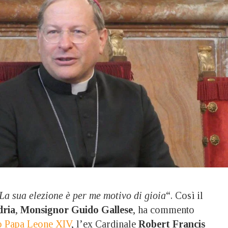
La sua elezione è per me motivo di gioia
“. Così il
dria
,
Monsignor Guido Gallese
, ha commento
vo Papa Leone XIV
, l’ex Cardinale
Robert Francis