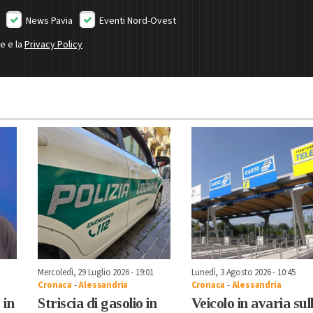
News Pavia
Eventi Nord-Ovest
ne e la
Privacy Policy
Mercoledì, 29 Luglio 2026 - 19:01
Lunedì, 3 Agosto 2026 - 10:45
Cronaca
-
Alessandria
Cronaca
-
Alessandria
 in
Striscia di gasolio in
Veicolo in avaria sul