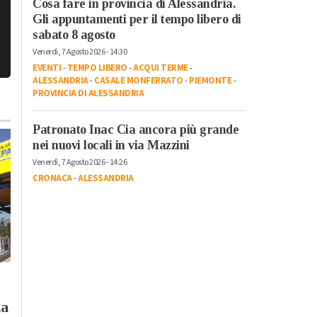
Cosa fare in provincia di Alessandria.
Gli appuntamenti per il tempo libero di
sabato 8 agosto
Venerdì, 7 Agosto 2026 - 14:30
EVENTI
-
TEMPO LIBERO
-
ACQUI TERME
-
ALESSANDRIA
-
CASALE MONFERRATO
-
PIEMONTE
-
PROVINCIA DI ALESSANDRIA
Patronato Inac Cia ancora più grande
nei nuovi locali in via Mazzini
Venerdì, 7 Agosto 2026 - 14:26
CRONACA
-
ALESSANDRIA
Mercoledì, 5 Agosto 2026 - 18:59
Martedì, 4 Agosto 2026 - 17:16
Cronaca
-
Alessandria
Cronaca
-
Alessandria
la
Rinnovo
Oggi è uno spettro