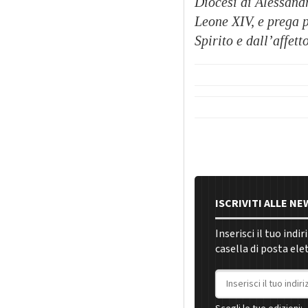
Diocesi di Alessandr
Leone XIV, e prega p
Spirito e dall’affet
ISCRIVITI ALLE N
Inserisci il tuo indi
casella di posta ele
Indirizzo email