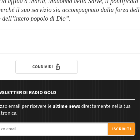
ia affida a Maria, Madonna della Salve, il pontificato 
erché il suo servizio sia accompagnato dalla forza del
to dell’intero popolo di Dio”.
CONDIVIDI
EWSLETTER DI RADIO GOLD
rizzo email per ricevere le
ultime news
direttamente nella tua
ttronica.
ISCRIVITI