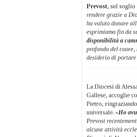
Prevost
, sul soglio 
rendere grazie a Dio
ha voluto donare al
esprimiamo fin da su
disponibilità a cam
profondo del cuore,
desiderio di portare
La Diocesi di Ales
Gallese, accoglie c
Pietro, ringraziando
universale.
«
Ho avu
Prevost recentemen
alcune attività eccle