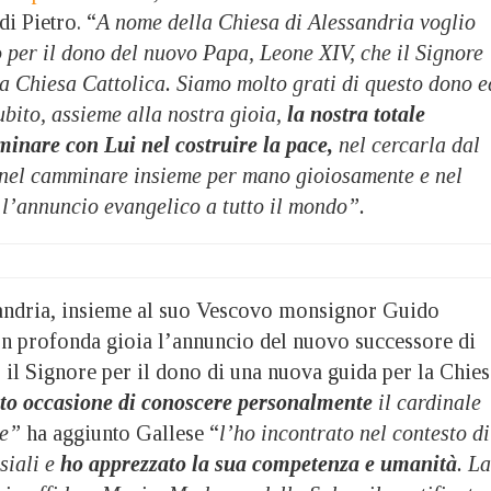
di Pietro. “
A nome della Chiesa di Alessandria voglio
 per il dono del nuovo Papa, Leone XIV, che il Signore
la Chiesa
Cattolica. Siamo molto grati di questo dono e
bito, assieme alla nostra gioia,
la nostra totale
minare con Lui nel costruire la pace,
nel cercarla dal
 nel camminare insieme per mano gioiosamente e nel
 l’annuncio evangelico a tutto il mondo”.
sandria, insieme al suo Vescovo monsignor Guido
on profonda gioia l’annuncio del nuovo successore di
 il Signore per il dono di una nuova guida per la Chies
to occasione di conoscere personalmente
il cardinale
te”
ha aggiunto Gallese “
l’ho incontrato nel contesto di
siali e
ho apprezzato la sua competenza e umanità
. La