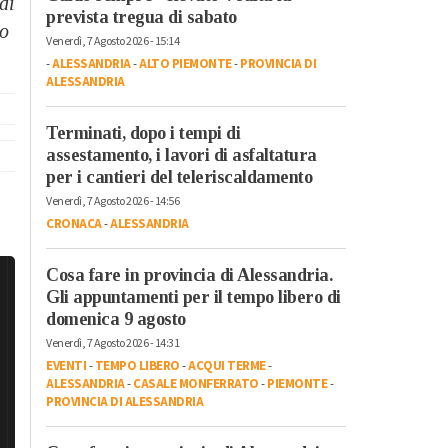
di
prevista tregua di sabato
lo
Venerdì, 7 Agosto 2026 - 15:14
-
ALESSANDRIA
-
ALTO PIEMONTE
-
PROVINCIA DI
ALESSANDRIA
Terminati, dopo i tempi di
assestamento, i lavori di asfaltatura
per i cantieri del teleriscaldamento
Venerdì, 7 Agosto 2026 - 14:56
CRONACA
-
ALESSANDRIA
Cosa fare in provincia di Alessandria.
Gli appuntamenti per il tempo libero di
domenica 9 agosto
Venerdì, 7 Agosto 2026 - 14:31
EVENTI
-
TEMPO LIBERO
-
ACQUI TERME
-
ALESSANDRIA
-
CASALE MONFERRATO
-
PIEMONTE
-
PROVINCIA DI ALESSANDRIA