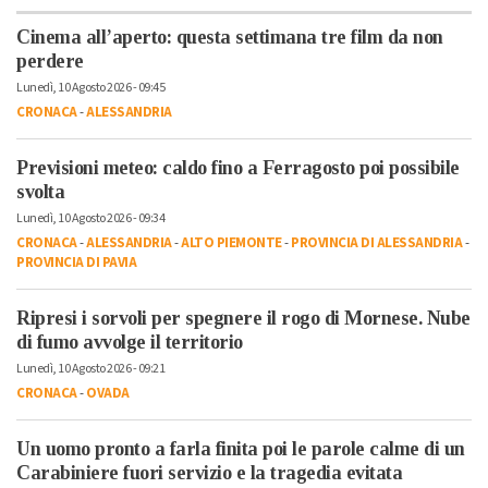
Cinema all’aperto: questa settimana tre film da non
perdere
Lunedì, 10 Agosto 2026 - 09:45
CRONACA
-
ALESSANDRIA
Previsioni meteo: caldo fino a Ferragosto poi possibile
svolta
Lunedì, 10 Agosto 2026 - 09:34
CRONACA
-
ALESSANDRIA
-
ALTO PIEMONTE
-
PROVINCIA DI ALESSANDRIA
-
PROVINCIA DI PAVIA
Ripresi i sorvoli per spegnere il rogo di Mornese. Nube
di fumo avvolge il territorio
Lunedì, 10 Agosto 2026 - 09:21
CRONACA
-
OVADA
Un uomo pronto a farla finita poi le parole calme di un
Carabiniere fuori servizio e la tragedia evitata