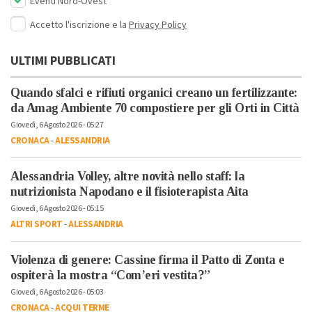
Eventi Nord-Ovest
Accetto l'iscrizione e la
Privacy Policy
ULTIMI PUBBLICATI
Quando sfalci e rifiuti organici creano un fertilizzante:
da Amag Ambiente 70 compostiere per gli Orti in Città
Giovedì, 6 Agosto 2026 - 05:27
CRONACA
-
ALESSANDRIA
Alessandria Volley, altre novità nello staff: la
nutrizionista Napodano e il fisioterapista Aita
Giovedì, 6 Agosto 2026 - 05:15
ALTRI SPORT
-
ALESSANDRIA
Violenza di genere: Cassine firma il Patto di Zonta e
ospiterà la mostra “Com’eri vestita?”
Giovedì, 6 Agosto 2026 - 05:03
CRONACA
-
ACQUI TERME