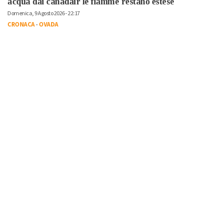
acqua dai canadair le fiamme restano estese
Domenica, 9 Agosto 2026 - 22:17
CRONACA
-
OVADA