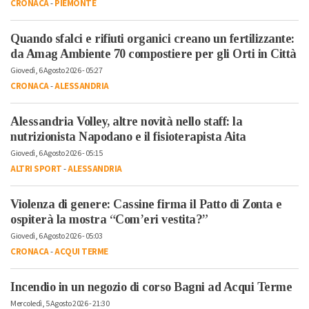
CRONACA
-
PIEMONTE
Quando sfalci e rifiuti organici creano un fertilizzante:
da Amag Ambiente 70 compostiere per gli Orti in Città
Giovedì, 6 Agosto 2026 - 05:27
CRONACA
-
ALESSANDRIA
Alessandria Volley, altre novità nello staff: la
nutrizionista Napodano e il fisioterapista Aita
Giovedì, 6 Agosto 2026 - 05:15
ALTRI SPORT
-
ALESSANDRIA
Violenza di genere: Cassine firma il Patto di Zonta e
ospiterà la mostra “Com’eri vestita?”
Giovedì, 6 Agosto 2026 - 05:03
CRONACA
-
ACQUI TERME
Incendio in un negozio di corso Bagni ad Acqui Terme
Mercoledì, 5 Agosto 2026 - 21:30