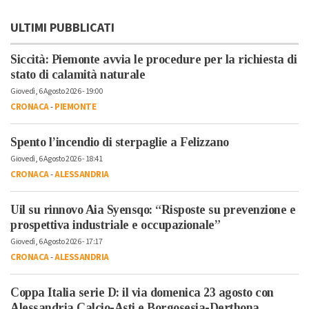
ULTIMI PUBBLICATI
Siccità: Piemonte avvia le procedure per la richiesta di
stato di calamità naturale
Giovedì, 6 Agosto 2026 - 19:00
CRONACA
-
PIEMONTE
Spento l’incendio di sterpaglie a Felizzano
Giovedì, 6 Agosto 2026 - 18:41
CRONACA
-
ALESSANDRIA
Uil su rinnovo Aia Syensqo: “Risposte su prevenzione e
prospettiva industriale e occupazionale”
Giovedì, 6 Agosto 2026 - 17:17
CRONACA
-
ALESSANDRIA
Coppa Italia serie D: il via domenica 23 agosto con
Alessandria Calcio-Asti e Borgosesia-Derthona