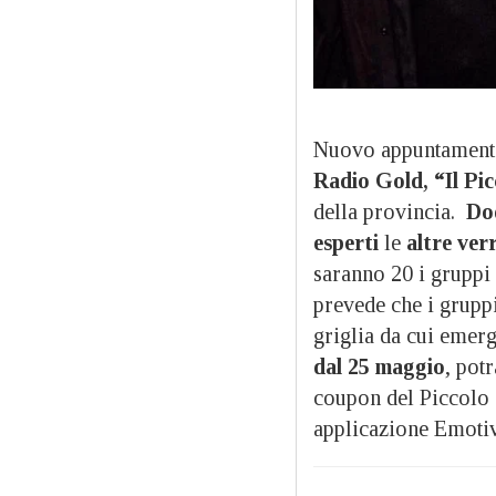
Nuovo appuntamen
Radio Gold, “Il Pi
della provincia.
Dod
esperti
le
altre ver
saranno 20 i gruppi 
prevede che i grupp
griglia da cui emerge
dal 25 maggio
, pot
coupon del Piccolo 
applicazione Emotiv