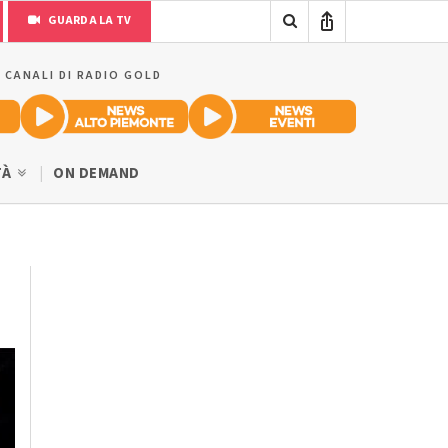
GUARDA LA TV
I CANALI DI RADIO GOLD
TÀ
ON DEMAND