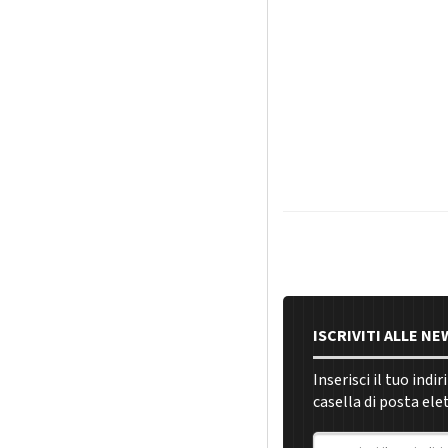
ISCRIVITI ALLE N
Inserisci il tuo indi
casella di posta ele
Indirizzo email