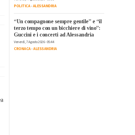
POLITICA
-
ALESSANDRIA
“Un compagnone sempre gentile” e “il
terzo tempo con un bicchiere di vino”:
Guccini e i concerti ad Alessandria
Venerdì, 7 Agosto 2026 - 05:44
CRONACA
-
ALESSANDRIA
ea