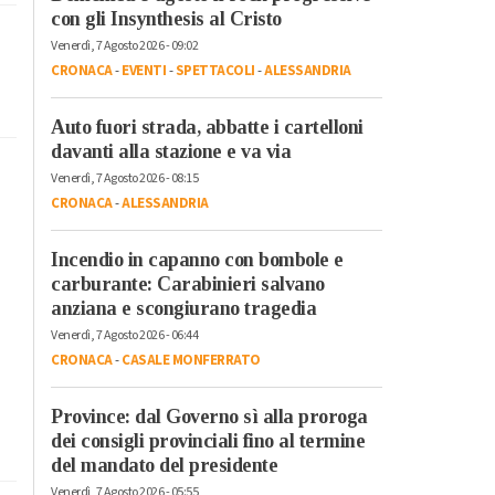
con gli Insynthesis al Cristo
Venerdì, 7 Agosto 2026 - 09:02
CRONACA
-
EVENTI
-
SPETTACOLI
-
ALESSANDRIA
Auto fuori strada, abbatte i cartelloni
davanti alla stazione e va via
Venerdì, 7 Agosto 2026 - 08:15
CRONACA
-
ALESSANDRIA
Incendio in capanno con bombole e
carburante: Carabinieri salvano
anziana e scongiurano tragedia
Venerdì, 7 Agosto 2026 - 06:44
CRONACA
-
CASALE MONFERRATO
Province: dal Governo sì alla proroga
dei consigli provinciali fino al termine
del mandato del presidente
Venerdì, 7 Agosto 2026 - 05:55