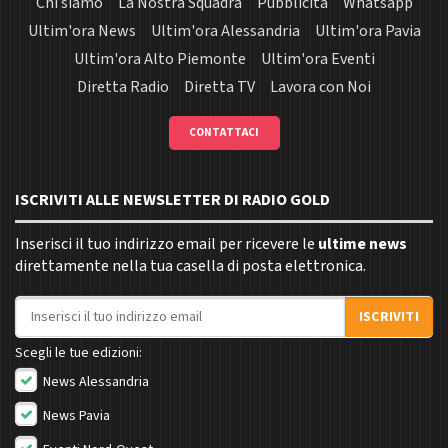
Chi siamo
La Nostra Squadra
Pubblicità
Whatsapp
Ultim'ora News
Ultim'ora Alessandria
Ultim'ora Pavia
Ultim'ora Alto Piemonte
Ultim'ora Eventi
Diretta Radio
Diretta TV
Lavora con Noi
CONTATTACI
ISCRIVITI ALLE NEWSLETTER DI RADIO GOLD
Inserisci il tuo indirizzo email per ricevere le
ultime news
direttamente nella tua casella di posta elettronica.
Indirizzo email
ISCRIVITI
Scegli le tue edizioni:
News Alessandria
News Pavia