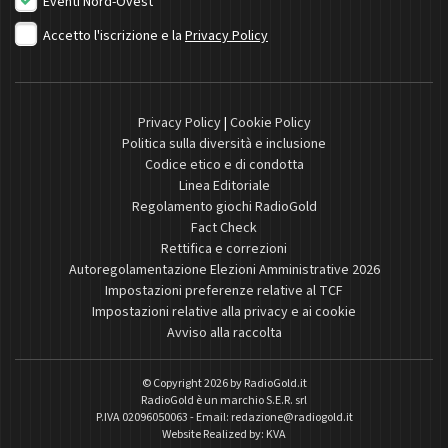
Eventi Nord-Ovest
Accetto l'iscrizione e la
Privacy Policy
Privacy Policy
|
Cookie Policy
Politica sulla diversità e inclusione
Codice etico e di condotta
Linea Editoriale
Regolamento giochi RadioGold
Fact Check
Rettifica e correzioni
Autoregolamentazione Elezioni Amministrative 2026
Impostazioni preferenze relative al TCF
Impostazioni relative alla privacy e ai cookie
Avviso alla raccolta
© Copyright 2026 by
RadioGold.it
RadioGold è un marchio S.E.R. srl
P.IVA 02096050063 - Email:
redazione@radiogold.it
Website Realized by:
KVA