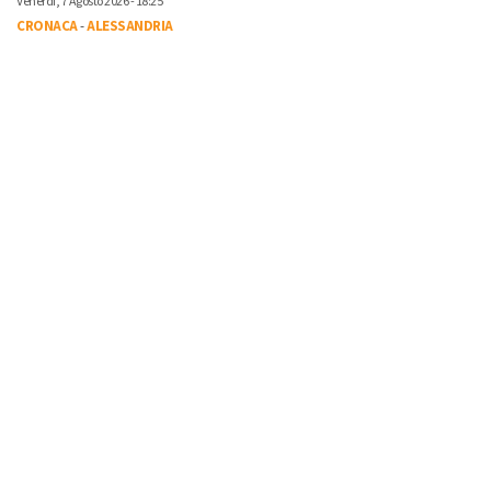
Venerdì, 7 Agosto 2026 - 18:25
CRONACA
-
ALESSANDRIA