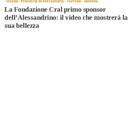
-
Ovada
-
Provincia di Alessandria
-
Tortona
-
Valenza
La Fondazione Cral primo sponsor
dell’Alessandrino: il video che mostrerà la
sua bellezza