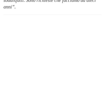
soddisfatti. Sono richieste che facciamo da dieci
anni”.