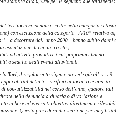
ota stabilita allo 0,93% per le seguenti due fattispecie:
del territorio comunale ascritte nella categoria catasta
one) con esclusione della categoria “A/10” relativa ag
etari – a decorrere dall’anno 2000 – hanno subito danni 
li esondazione di canali, rii etc.;
ibiti ad attività produttive i cui proprietari hanno
iti a seguito degli eventi alluvionali.
e la
Tari
, il regolamento vigente prevede già all’art. 9,
pplicabilità della tassa rifiuti ai locali o le aree in
 di non-utilizzabilità nel corso dell’anno, qualora tali
dicate nella denuncia ordinaria o di variazione e
ata in base ad elementi obiettivi direttamente rilevabil
tazione. Questa procedura di esenzione per inagibilità