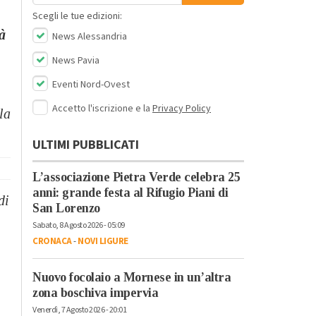
Scegli le tue edizioni:
tà
News Alessandria
News Pavia
Eventi Nord-Ovest
Accetto l'iscrizione e la
Privacy Policy
la
ULTIMI PUBBLICATI
L’associazione Pietra Verde celebra 25
anni: grande festa al Rifugio Piani di
di
San Lorenzo
Sabato, 8 Agosto 2026 - 05:09
CRONACA
-
NOVI LIGURE
Nuovo focolaio a Mornese in un’altra
zona boschiva impervia
Venerdì, 7 Agosto 2026 - 20:01