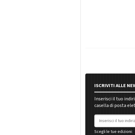
ISCRIVITI ALLE N
Inserisci il tuo indi
casella di posta ele
Indirizzo email
Scegli le tue edizioni: