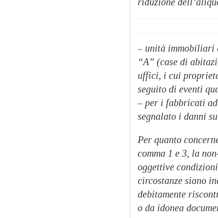
riduzione dell’aliqu
– unità immobiliari 
“A” (case di abitazi
uffici, i cui propri
seguito di eventi qua
– per i fabbricati ad
segnalato i danni sub
Per quanto concern
comma 1 e 3, la non-a
oggettive condizioni
circostanze siano in
debitamente riscontr
o da idonea documen