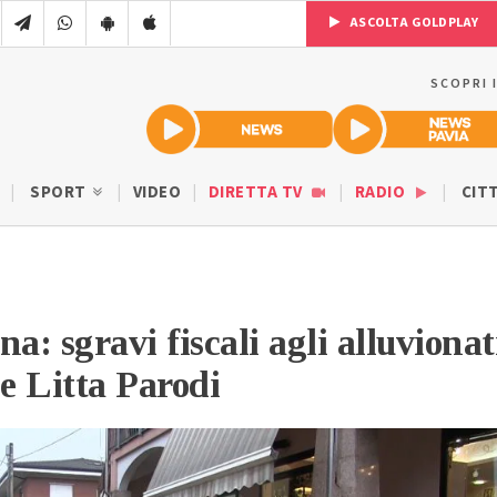
ASCOLTA GOLDPLAY
SCOPRI 
SPORT
VIDEO
DIRETTA TV
RADIO
CIT
a: sgravi fiscali agli alluvionat
 e Litta Parodi