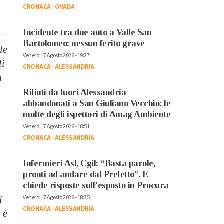
CRONACA
-
OVADA
Incidente tra due auto a Valle San
Bartolomeo: nessun ferito grave
le
Venerdì, 7 Agosto 2026 - 19:27
li
CRONACA
-
ALESSANDRIA
a
Rifiuti da fuori Alessandria
abbandonati a San Giuliano Vecchio: le
multe degli ispettori di Amag Ambiente
Venerdì, 7 Agosto 2026 - 18:51
CRONACA
-
ALESSANDRIA
Infermieri Asl, Cgil: “Basta parole,
pronti ad andare dal Prefetto”. E
chiede risposte sull’esposto in Procura
Venerdì, 7 Agosto 2026 - 18:35
i
CRONACA
-
ALESSANDRIA
 è