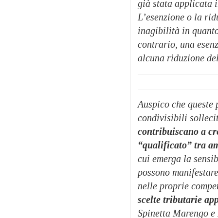
già stata applicata i
L’esenzione o la rid
inagibilità in quant
contrario, una esenz
alcuna riduzione del
Auspico che queste p
condivisibili sollec
contribuiscano a cr
“qualificato” tra 
cui emerga la sensib
possono manifestare 
nelle proprie compe
scelte tributarie ap
Spinetta Marengo e L