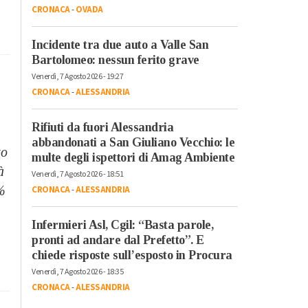
CRONACA
-
OVADA
Incidente tra due auto a Valle San
Bartolomeo: nessun ferito grave
Venerdì, 7 Agosto 2026 - 19:27
CRONACA
-
ALESSANDRIA
Rifiuti da fuori Alessandria
abbandonati a San Giuliano Vecchio: le
to
multe degli ispettori di Amag Ambiente
à
Venerdì, 7 Agosto 2026 - 18:51
%
CRONACA
-
ALESSANDRIA
Infermieri Asl, Cgil: “Basta parole,
pronti ad andare dal Prefetto”. E
chiede risposte sull’esposto in Procura
Venerdì, 7 Agosto 2026 - 18:35
CRONACA
-
ALESSANDRIA