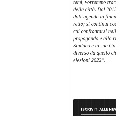
temi, vorremmo tracc
della città. Dal 201
dall’agenda la finan
retto; si continui co
cui confrontarsi nell
propaganda e alla ri
Sindaco e la sua Gi
diverso da quello ch
elezioni 2022
“.
ISCRIVITI ALLE N