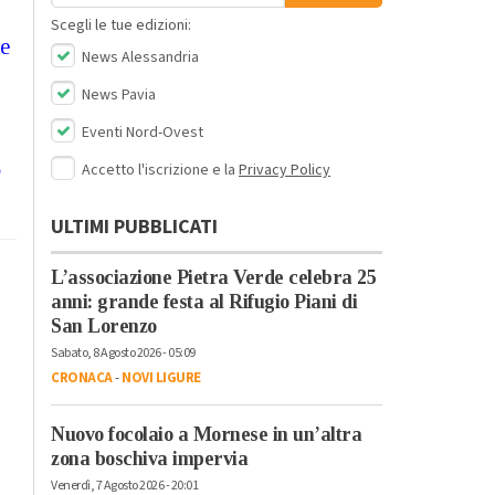
Scegli le tue edizioni:
ne
News Alessandria
News Pavia
Eventi Nord-Ovest
o
Accetto l'iscrizione e la
Privacy Policy
ULTIMI PUBBLICATI
L’associazione Pietra Verde celebra 25
anni: grande festa al Rifugio Piani di
San Lorenzo
Sabato, 8 Agosto 2026 - 05:09
CRONACA
-
NOVI LIGURE
Nuovo focolaio a Mornese in un’altra
zona boschiva impervia
Venerdì, 7 Agosto 2026 - 20:01