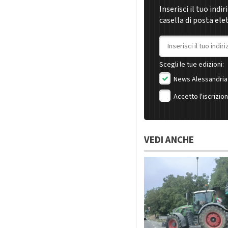
Inserisci il tuo indi
casella di posta ele
Indirizzo email
Scegli le tue edizioni:
News Alessandria
Accetto l'iscrizio
VEDI ANCHE