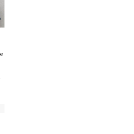
Venerdì, 7 Agosto 2026 - 05:55
Lunedì, 27 Luglio 2026 - 00:01
Politica
-
Alessandria
Cronaca
-
Alessandria
Province: dal
Area pedonale
e
Governo sì alla
Alessandria,
proroga dei consigli
riattivata la
provinciali fino al
telecamera davanti
i
termine del mandato
alle Poste: non si può
del presidente
passare senza
autorizzazione