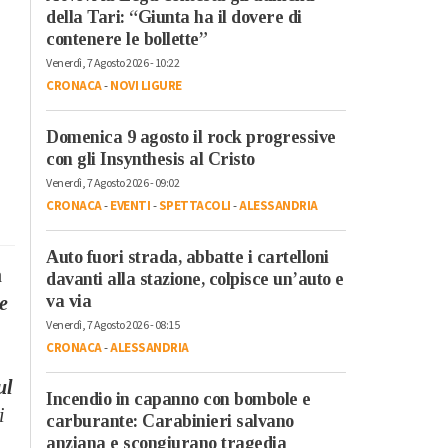
della Tari: “Giunta ha il dovere di
contenere le bollette”
Venerdì, 7 Agosto 2026 - 10:22
CRONACA
-
NOVI LIGURE
Domenica 9 agosto il rock progressive
con gli Insynthesis al Cristo
Venerdì, 7 Agosto 2026 - 09:02
CRONACA
-
EVENTI
-
SPETTACOLI
-
ALESSANDRIA
Auto fuori strada, abbatte i cartelloni
a
davanti alla stazione, colpisce un’auto e
va via
e
Venerdì, 7 Agosto 2026 - 08:15
CRONACA
-
ALESSANDRIA
ul
Incendio in capanno con bombole e
i
carburante: Carabinieri salvano
anziana e scongiurano tragedia