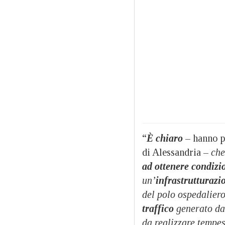
“
È chiaro
– hanno p
di Alessandria –
ch
ad ottenere condizio
un’
infrastrutturazi
del polo ospedaliero
traffico
generato dal
da realizzare tempe