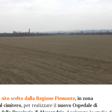
l
sito scelto dalla Regione Piemonte
, in zona
l cimitero,
per realizzare il
nuovo Ospedale di