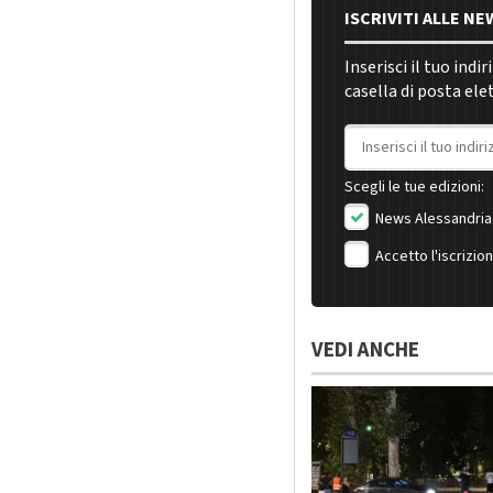
ISCRIVITI ALLE N
Inserisci il tuo indi
casella di posta ele
Indirizzo email
Scegli le tue edizioni:
News Alessandria
Accetto l'iscrizio
VEDI ANCHE