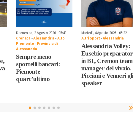
Domenica, 2 Agosto 2026 - 05:48
Martedì, 4 Agosto 2026 - 05:22
Cronaca
-
Alessandria
-
Alto
Altri Sport
-
Alessandria
Piemonte
-
Provincia di
Alessandria Volley:
Alessandria
Eusebio preparator
Sempre meno
e,
in B1, Cremon team
sportelli bancari:
va
manager del vivaio.
Piemonte
Piccioni e Venneri gl
quart’ultimo
speaker