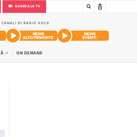
GUARDA LA TV
I CANALI DI RADIO GOLD
TÀ
ON DEMAND