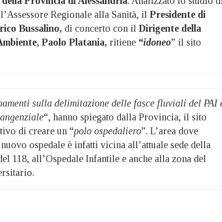
 della Provincia di Alessandria
. Analizzato lo studio d
all’Assessore Regionale alla Sanità, il
Presidente di
rico Bussalino,
di concerto con il
Dirigente della
 Ambiente, Paolo Platania,
ritiene
“idoneo
” il sito
amenti sulla delimitazione delle fasce fluviali del PAI 
tangenziale
“, hanno spiegato dalla Provincia, il sito
tivo di creare un “
polo ospedaliero
”. L’area dove
nuovo ospedale è infatti vicina all’attuale sede della
el 118, all’Ospedale Infantile e anche alla zona del
sitario.