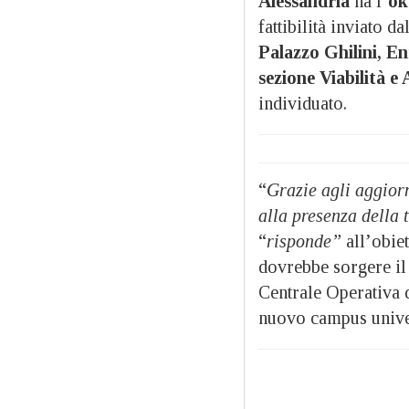
Alessandria
ha l’
ok
fattibilità inviato d
Palazzo Ghilini, En
sezione Viabilità e
individuato.
“
Grazie agli aggiorn
alla presenza della 
“
risponde”
all’obiet
dovrebbe sorgere il 
Centrale Operativa d
nuovo campus univer