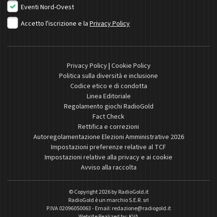
Eventi Nord-Ovest
Accetto l'iscrizione e la
Privacy Policy
Privacy Policy
|
Cookie Policy
Politica sulla diversità e inclusione
Codice etico e di condotta
Linea Editoriale
Regolamento giochi RadioGold
Fact Check
Rettifica e correzioni
Autoregolamentazione Elezioni Amministrative 2026
Impostazioni preferenze relative al TCF
Impostazioni relative alla privacy e ai cookie
Avviso alla raccolta
© Copyright 2026 by
RadioGold.it
RadioGold è un marchio S.E.R. srl
P.IVA 02096050063 - Email:
redazione@radiogold.it
Website Realized by:
KVA