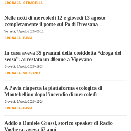
CRONACA
-
STRADELLA
Nelle notti di mercoledì 12 e giovedì 13 agosto
completamente il ponte sul Po di Bressana
Venerdì, 7 Agosto 2026 - 06:11
CRONACA
-
PAVIA
In casa aveva 35 grammi della cosiddetta “droga del
sesso”: arrestato un 48enne a Vigevano
Giovedì, 6 Agosto 2026 - 19:24
CRONACA
-
VIGEVANO
A Pavia riaperta la piattaforma ecologica di
Montebellino dopo l’incendio di mercoledì
Giovedì, 6 Agosto 2026 - 15:24
CRONACA
-
PAVIA
Addio a Daniele Grassi, storico speaker di Radio
Voghera: aveva 67 anni