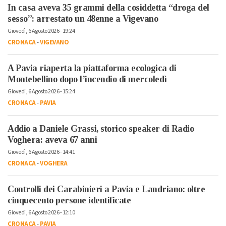
In casa aveva 35 grammi della cosiddetta “droga del
sesso”: arrestato un 48enne a Vigevano
Giovedì, 6 Agosto 2026 - 19:24
CRONACA
-
VIGEVANO
A Pavia riaperta la piattaforma ecologica di
Montebellino dopo l’incendio di mercoledì
Giovedì, 6 Agosto 2026 - 15:24
CRONACA
-
PAVIA
Addio a Daniele Grassi, storico speaker di Radio
Voghera: aveva 67 anni
Giovedì, 6 Agosto 2026 - 14:41
CRONACA
-
VOGHERA
Controlli dei Carabinieri a Pavia e Landriano: oltre
cinquecento persone identificate
Giovedì, 6 Agosto 2026 - 12:10
CRONACA
-
PAVIA