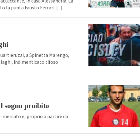
taccante, in casa Alessandria. La
to la punta Fausto Ferrari. [
...
]
ghi
Quartieruzzi, a Spinetta Marengo,
slaghi, indimenticato tifoso
 il sogno proibito
di mercato e, proprio a partire da
]