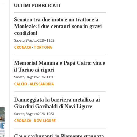
ULTIMI PUBBLICATI
Scontro tra due moto e un trattore a
Monleale: i due centauri sono in gravi
condizioni
Sabato, 8 Agosto 2026 - 11:18
CRONACA
-
TORTONA
Memorial Mamma e Papà Cairo: vince
il Torino ai rigori
Sabato, 8 Agosto 2026 - 11:05
CALCIO
-
ALESSANDRIA
Danneggiata la barriera metallica ai
Giardini Garibaldi di Novi Ligure
Sabato, 8 Agosto 2026 - 10:53
CRONACA
-
NOVI LIGURE
Caro carburanti, in Piemonte stangata