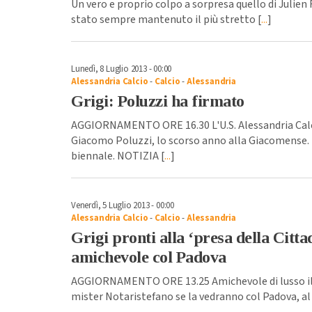
Un vero e proprio colpo a sorpresa quello di Julien R
stato sempre mantenuto il più stretto [
...
]
Lunedì, 8 Luglio 2013 - 00:00
Alessandria Calcio
-
Calcio
-
Alessandria
Grigi: Poluzzi ha firmato
AGGIORNAMENTO ORE 16.30 L'U.S. Alessandria Calci
Giacomo Poluzzi, lo scorso anno alla Giacomense. 
biennale. NOTIZIA [
...
]
Venerdì, 5 Luglio 2013 - 00:00
Alessandria Calcio
-
Calcio
-
Alessandria
Grigi pronti alla ‘presa della Cittade
amichevole col Padova
AGGIORNAMENTO ORE 13.25 Amichevole di lusso il 27 
mister Notaristefano se la vedranno col Padova, al