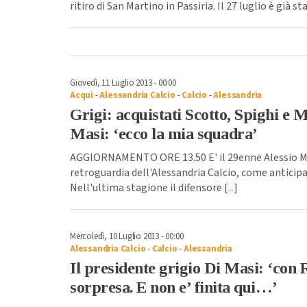
ritiro di San Martino in Passiria. Il 27 luglio è già
Giovedì, 11 Luglio 2013 - 00:00
Acqui
-
Alessandria Calcio
-
Calcio
-
Alessandria
Grigi: acquistati Scotto, Spighi e M
Masi: ‘ecco la mia squadra’
AGGIORNAMENTO ORE 13.50 E' il 29enne Alessio Mar
retroguardia dell'Alessandria Calcio, come anticip
Nell'ultima stagione il difensore [
...
]
Mercoledì, 10 Luglio 2013 - 00:00
Alessandria Calcio
-
Calcio
-
Alessandria
Il presidente grigio Di Masi: ‘con 
sorpresa. E non e’ finita qui…’