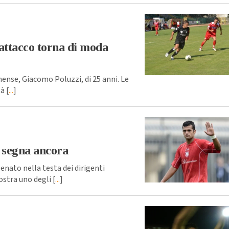
 attacco torna di moda
mense, Giacomo Poluzzi, di 25 anni. Le
à [
...
]
e segna ancora
lenato nella testa dei dirigenti
ostra uno degli [
...
]