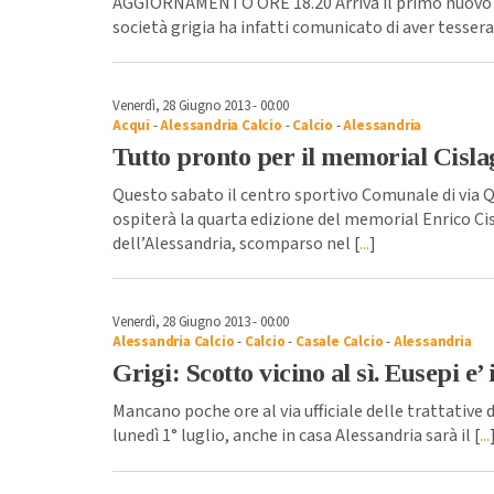
AGGIORNAMENTO ORE 18.20 Arriva il primo nuovo at
società grigia ha infatti comunicato di aver tessera
Venerdì, 28 Giugno 2013 - 00:00
Acqui
-
Alessandria Calcio
-
Calcio
-
Alessandria
Tutto pronto per il memorial Cisla
Questo sabato il centro sportivo Comunale di via 
ospiterà la quarta edizione del memorial Enrico Ci
dell’Alessandria, scomparso nel [
...
]
Venerdì, 28 Giugno 2013 - 00:00
Alessandria Calcio
-
Calcio
-
Casale Calcio
-
Alessandria
Grigi: Scotto vicino al sì. Eusepi e’
Mancano poche ore al via ufficiale delle trattative 
lunedì 1° luglio, anche in casa Alessandria sarà il [
...