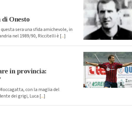
a di Onesto
 questa sera una sfida amichevole, in
ndria nel 1989/90, Riccitelli è [
...
]
are in provincia:
’
 Moccagatta, con la maglia del
ente dei grigi, Luca [
...
]