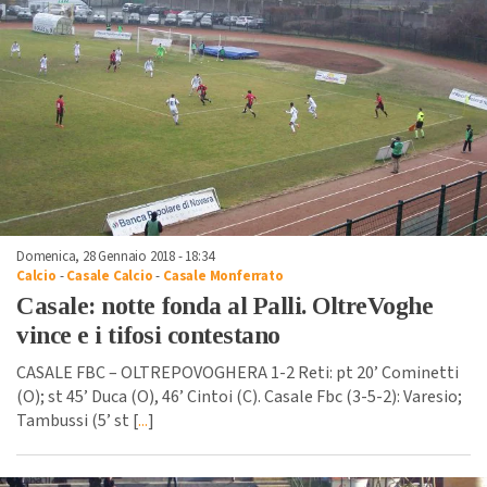
Domenica, 28 Gennaio 2018 - 18:34
Calcio
-
Casale Calcio
-
Casale Monferrato
Casale: notte fonda al Palli. OltreVoghe
vince e i tifosi contestano
CASALE FBC – OLTREPOVOGHERA 1-2 Reti: pt 20’ Cominetti
(O); st 45’ Duca (O), 46’ Cintoi (C). Casale Fbc (3-5-2): Varesio;
Tambussi (5’ st [
...
]