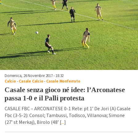
Domenica, 26 Novembre 2017 - 18:32
Calcio
-
Casale Calcio
-
Casale Monferrato
Casale senza gioco né idee: l’Arconatese
passa 1-0 e il Palli protesta
CASALE FBC – ARCONATESE 0-1 Rete: pt 1’ De Jori (A) Casale
Fbc (3-5-2): Consol; Tambussi, Todisco, Villanova; Simone
(27’ st Merkaj), Birolo (48’ [
...
]