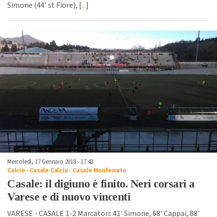
Simone (44’ st Fiore), [
...
]
Mercoledì, 17 Gennaio 2018 - 17:43
Calcio
-
Casale Calcio
-
Casale Monferrato
Casale: il digiuno è finito. Neri corsari a
Varese e di nuovo vincenti
VARESE - CASALE 1-2 Marcatori: 41' Simone, 68' Cappai, 88'