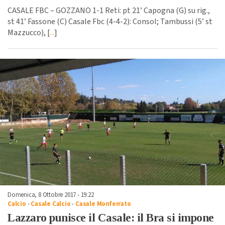
CASALE FBC – GOZZANO 1-1 Reti: pt 21’ Capogna (G) su rig.,
st 41’ Fassone (C) Casale Fbc (4-4-2): Consol; Tambussi (5’ st
Mazzucco), [
...
]
Domenica, 8 Ottobre 2017 - 19:22
Calcio
-
Casale Calcio
-
Casale Monferrato
Lazzaro punisce il Casale: il Bra si impone