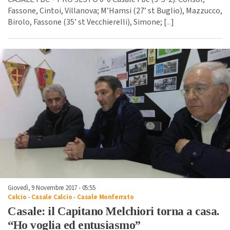
Fassone, Cintoi, Villanova; M’Hamsi (27’ st Buglio), Mazzucco,
Birolo, Fassone (35’ st Vecchierelli), Simone; [
...
]
Giovedì, 9 Novembre 2017 - 05:55
Calcio
-
Casale Calcio
-
Casale Monferrato
Casale: il Capitano Melchiori torna a casa.
“Ho voglia ed entusiasmo”