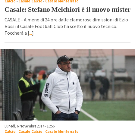
Calcio
-
Casale Calcio
-
Casale Monferrato
Casale: Stefano Melchiori è il nuovo mister
CASALE - A meno di 24 ore dalle clamorose dimissioni di Ezio
Rossi il Casale Football Club ha scelto il nuovo tecnico.
Toccherà a [
...
]
Lunedì, 6 Novembre 2017 - 16:56
Calcio
-
Casale Calcio
-
Casale Monferrato