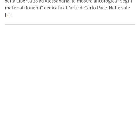
della Libertà 28 ad Alessandria, la mostra antologica “Segni
materiali fonemi” dedicata all’arte di Carlo Pace. Nelle sale
[
...
]