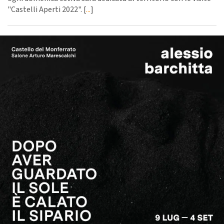
"Castelli Aperti 2022". [
...
]