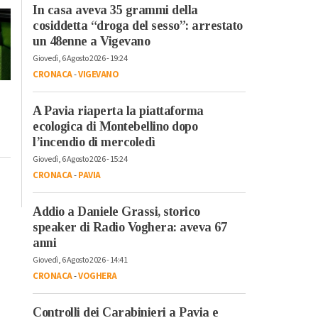
In casa aveva 35 grammi della
cosiddetta “droga del sesso”: arrestato
un 48enne a Vigevano
Giovedì, 6 Agosto 2026 - 19:24
CRONACA
-
VIGEVANO
A Pavia riaperta la piattaforma
ecologica di Montebellino dopo
l’incendio di mercoledì
Giovedì, 6 Agosto 2026 - 15:24
CRONACA
-
PAVIA
Addio a Daniele Grassi, storico
speaker di Radio Voghera: aveva 67
anni
Giovedì, 6 Agosto 2026 - 14:41
CRONACA
-
VOGHERA
Controlli dei Carabinieri a Pavia e