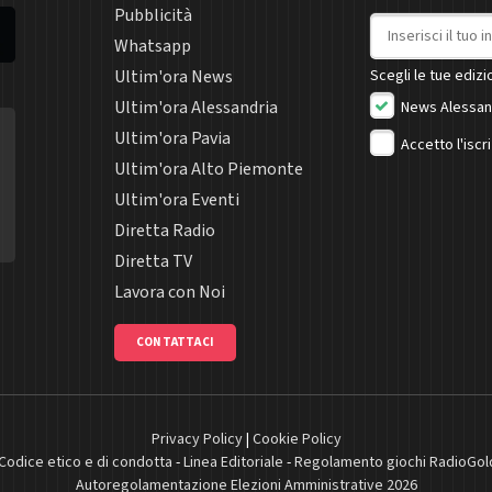
Pubblicità
Indirizzo email
Whatsapp
Ultim'ora News
Scegli le tue edizio
Ultim'ora Alessandria
News Alessan
Ultim'ora Pavia
Accetto l'iscr
Ultim'ora Alto Piemonte
Ultim'ora Eventi
Diretta Radio
Diretta TV
Lavora con Noi
CONTATTACI
Privacy Policy
|
Cookie Policy
Codice etico e di condotta
-
Linea Editoriale
-
Regolamento giochi RadioGol
Autoregolamentazione Elezioni Amministrative 2026