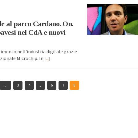
de al parco Cardano. On.
avesi nel CdA e nuovi
erimento nell'industria digitale grazie
zionale Microchip. In [
...
]
…
3
4
5
6
7
8