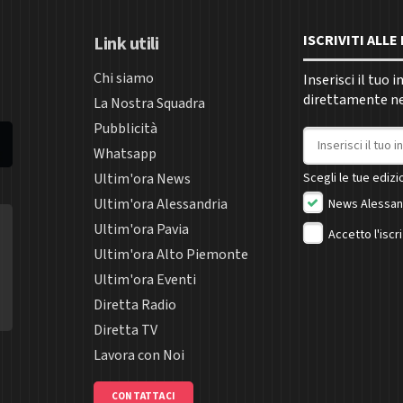
ISCRIVITI ALL
Link utili
Chi siamo
Inserisci il tuo 
direttamente nel
La Nostra Squadra
Pubblicità
Indirizzo email
Whatsapp
Ultim'ora News
Scegli le tue edizio
Ultim'ora Alessandria
News Alessan
Ultim'ora Pavia
Accetto l'iscr
Ultim'ora Alto Piemonte
Ultim'ora Eventi
Diretta Radio
Diretta TV
Lavora con Noi
CONTATTACI