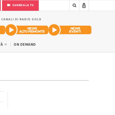
GUARDA LA TV
I CANALI DI RADIO GOLD
TÀ
ON DEMAND