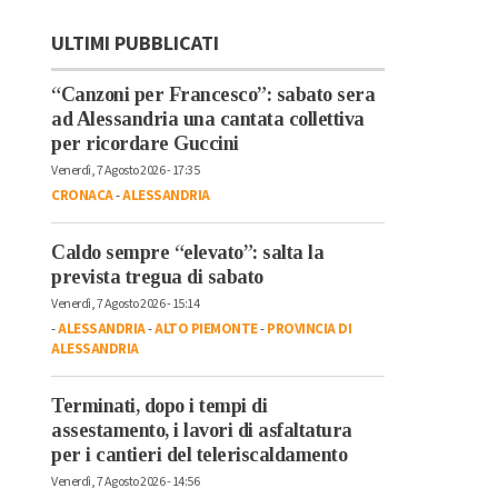
ULTIMI PUBBLICATI
“Canzoni per Francesco”: sabato sera
ad Alessandria una cantata collettiva
per ricordare Guccini
Venerdì, 7 Agosto 2026 - 17:35
CRONACA
-
ALESSANDRIA
Caldo sempre “elevato”: salta la
prevista tregua di sabato
Venerdì, 7 Agosto 2026 - 15:14
-
ALESSANDRIA
-
ALTO PIEMONTE
-
PROVINCIA DI
ALESSANDRIA
Terminati, dopo i tempi di
assestamento, i lavori di asfaltatura
per i cantieri del teleriscaldamento
Venerdì, 7 Agosto 2026 - 14:56