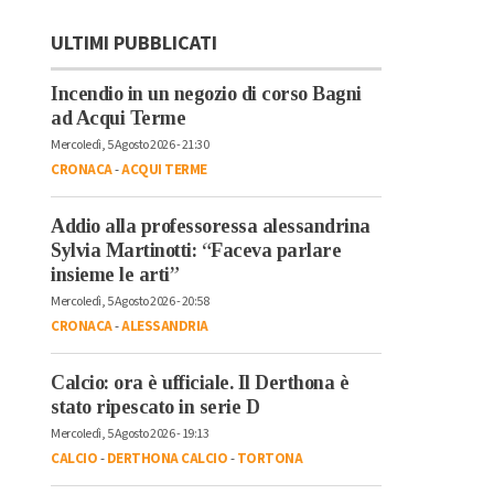
ULTIMI PUBBLICATI
Incendio in un negozio di corso Bagni
ad Acqui Terme
Mercoledì, 5 Agosto 2026 - 21:30
CRONACA
-
ACQUI TERME
Addio alla professoressa alessandrina
Sylvia Martinotti: “Faceva parlare
insieme le arti”
Mercoledì, 5 Agosto 2026 - 20:58
CRONACA
-
ALESSANDRIA
Calcio: ora è ufficiale. Il Derthona è
stato ripescato in serie D
Mercoledì, 5 Agosto 2026 - 19:13
CALCIO
-
DERTHONA CALCIO
-
TORTONA