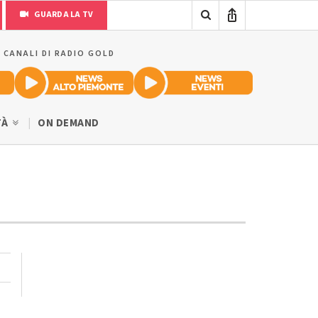
GUARDA LA TV
I CANALI DI RADIO GOLD
TÀ
ON DEMAND