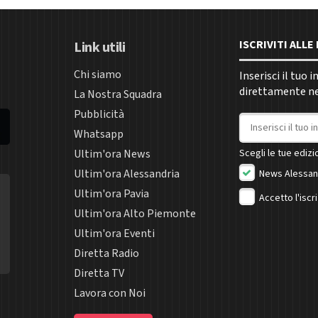
ISCRIVITI ALL
Link utili
Chi siamo
Inserisci il tuo 
direttamente nel
La Nostra Squadra
Pubblicità
Indirizzo email
Whatsapp
Ultim'ora News
Scegli le tue edizio
Ultim'ora Alessandria
News Alessan
Ultim'ora Pavia
Accetto l'iscr
Ultim'ora Alto Piemonte
Ultim'ora Eventi
Diretta Radio
Diretta TV
Lavora con Noi