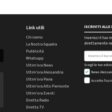
ISCRIVITI ALL
Link utili
Chi siamo
Inserisci il tuo 
direttamente nel
La Nostra Squadra
Pubblicità
Indirizzo email
Whatsapp
Ultim'ora News
Scegli le tue edizio
Ultim'ora Alessandria
News Alessan
Ultim'ora Pavia
Accetto l'iscr
Ultim'ora Alto Piemonte
Ultim'ora Eventi
Diretta Radio
Diretta TV