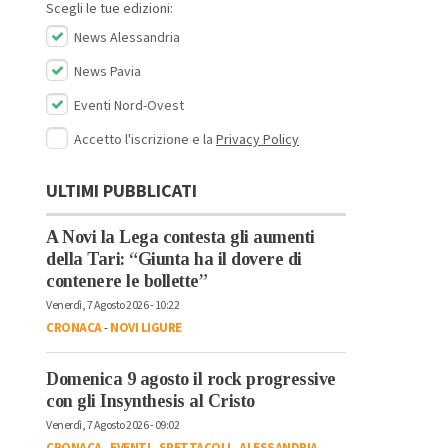
Scegli le tue edizioni:
News Alessandria
News Pavia
Eventi Nord-Ovest
Accetto l'iscrizione e la
Privacy Policy
ULTIMI PUBBLICATI
A Novi la Lega contesta gli aumenti
della Tari: “Giunta ha il dovere di
contenere le bollette”
Venerdì, 7 Agosto 2026 - 10:22
CRONACA
-
NOVI LIGURE
Domenica 9 agosto il rock progressive
con gli Insynthesis al Cristo
Venerdì, 7 Agosto 2026 - 09:02
CRONACA
-
EVENTI
-
SPETTACOLI
-
ALESSANDRIA