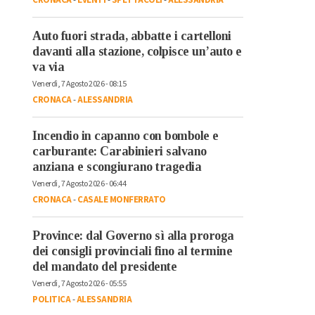
Auto fuori strada, abbatte i cartelloni
davanti alla stazione, colpisce un’auto e
va via
Venerdì, 7 Agosto 2026 - 08:15
CRONACA
-
ALESSANDRIA
Incendio in capanno con bombole e
carburante: Carabinieri salvano
anziana e scongiurano tragedia
Venerdì, 7 Agosto 2026 - 06:44
CRONACA
-
CASALE MONFERRATO
Province: dal Governo sì alla proroga
dei consigli provinciali fino al termine
del mandato del presidente
Venerdì, 7 Agosto 2026 - 05:55
POLITICA
-
ALESSANDRIA