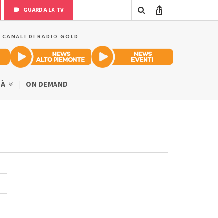
GUARDA LA TV
I CANALI DI RADIO GOLD
TÀ
ON DEMAND